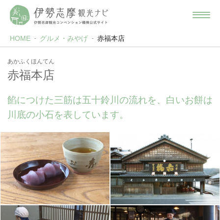
HOME
グルメ・みやげ
赤福本店
あかふくほんてん
赤福本店
餡につけた三筋は五十鈴川の流れを、白いお餅は
川底の小石を表しています。