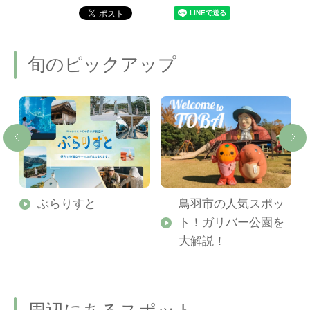
旬のピックアップ
勢
ぶらりすと
鳥羽市の人気スポッ
ト！ガリバー公園を
ご
大解説！