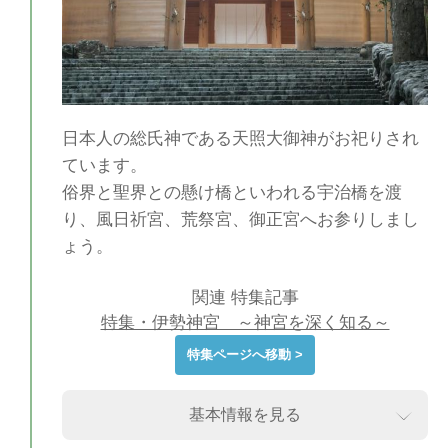
日本人の総氏神である天照大御神がお祀りされ
ています。
俗界と聖界との懸け橋といわれる宇治橋を渡
り、風日祈宮、荒祭宮、御正宮へお参りしまし
ょう。
関連 特集記事
特集・伊勢神宮 ～神宮を深く知る～
特集ページへ移動 >
基本情報を見る