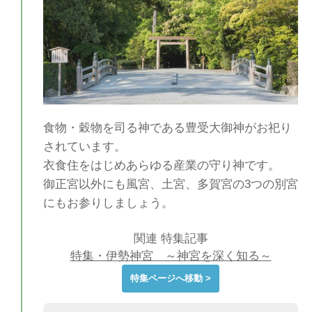
食物・穀物を司る神である豊受大御神がお祀り
されています。
衣食住をはじめあらゆる産業の守り神です。
御正宮以外にも風宮、土宮、多賀宮の3つの別宮
にもお参りしましょう。
関連 特集記事
特集・伊勢神宮 ～神宮を深く知る～
特集ページへ移動 >