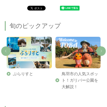
旬のピックアップ
勢
ぶらりすと
鳥羽市の人気スポッ
ト！ガリバー公園を
ご
大解説！