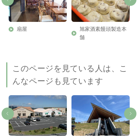
扇屋
旭家酒素饅頭製造本
ラ
舗
このページを見ている人は、こ
んなページも見ています