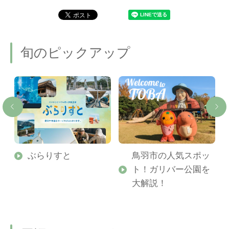
旬のピックアップ
勢
ぶらりすと
鳥羽市の人気スポッ
ト！ガリバー公園を
ご
大解説！