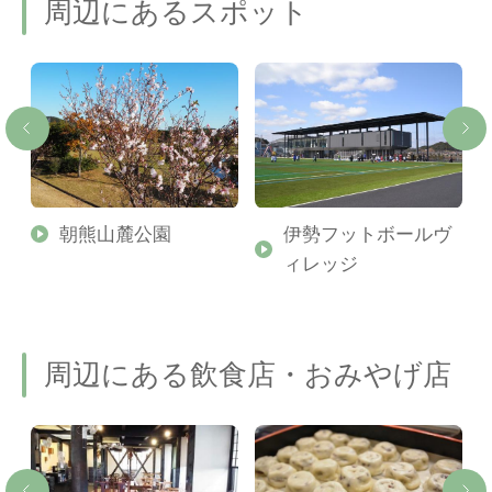
周辺にあるスポット
婦
朝熊山麓公園
伊勢フットボールヴ
ィレッジ
周辺にある飲食店・おみやげ店