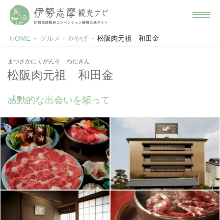
HOME
グルメ・みやげ
松阪肉元祖 和田金
まつさかにくがんそ わだきん
松阪肉元祖 和田金
感動的な出会いを願って