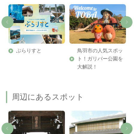
勢
ぶらりすと
鳥羽市の人気スポッ
ト！ガリバー公園を
ご
大解説！
周辺にあるスポット