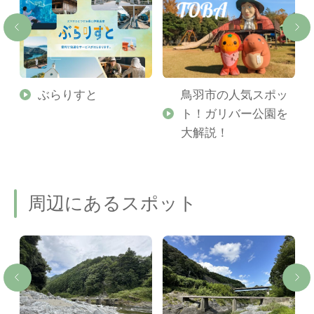
勢
ぶらりすと
鳥羽市の人気スポッ
ト！ガリバー公園を
ご
大解説！
周辺にあるスポット