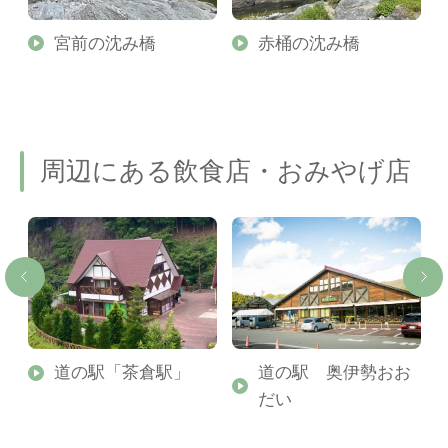
宮前の沈み橋
赤桶の沈み橋
周辺にある飲食店・おみやげ店
光
道の駅「茶倉駅」
道の駅 奥伊勢おお
だい