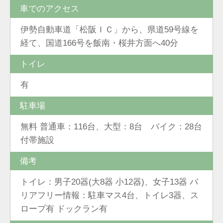
車でのアクセス
伊勢自動車道「松阪ＩＣ」から、県道59号線を
経て、国道166号を飯南・桜井方面へ40分
トイレ
有
駐車場
無料 普通車：116台、大型：8台 バイク：28台
付帯施設
備考
トイレ：男子20器(大8器 小12器)、女子13器 バ
リアフリー情報：駐車マス4台、トイレ3器、ス
ロープ有 ドックラン有