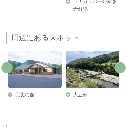
ト！ガリバー公園を
ご
大解説！
周辺にあるスポット
元丈の館
大五橋