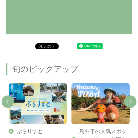
旬のピックアップ
勢
ぶらりすと
鳥羽市の人気スポッ