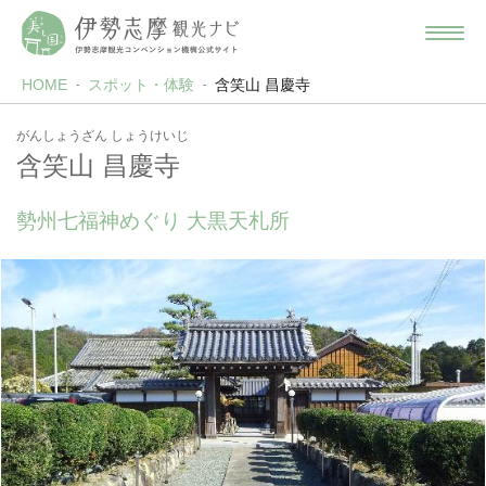
HOME
スポット・体験
含笑山 昌慶寺
がんしょうざん しょうけいじ
含笑山 昌慶寺
勢州七福神めぐり 大黒天札所