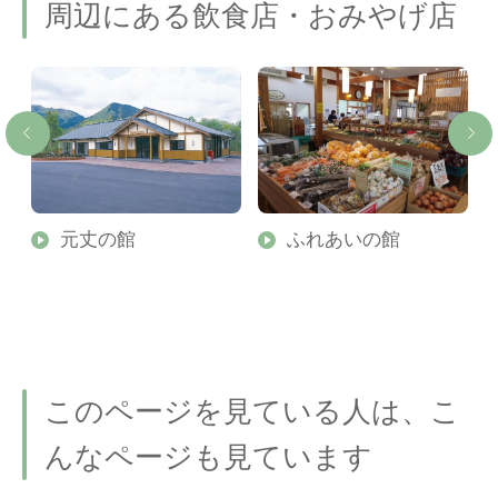
周辺にある飲食店・おみやげ店
光
元丈の館
ふれあいの館
このページを見ている人は、こ
んなページも見ています