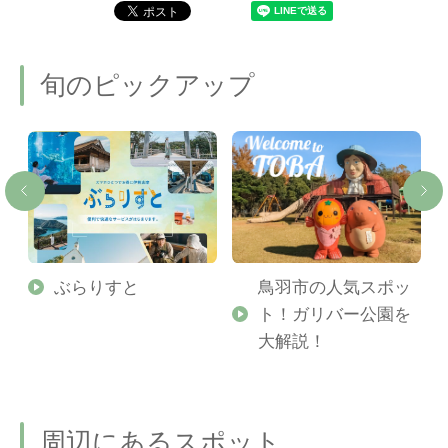
旬のピックアップ
勢
ぶらりすと
鳥羽市の人気スポッ
ト！ガリバー公園を
ご
大解説！
周辺にあるスポット