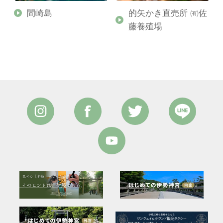
原
間崎島
的矢かき直売所 ㈲佐
藤養殖場