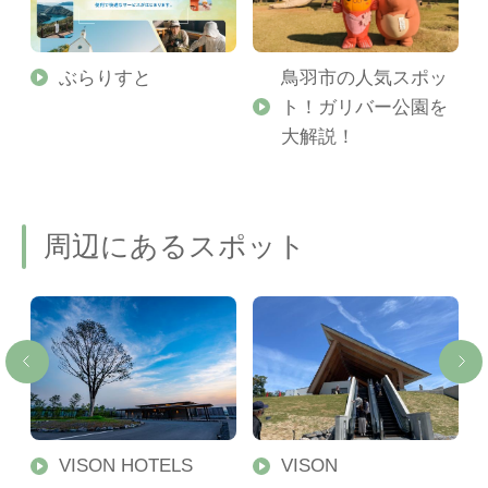
勢
ぶらりすと
鳥羽市の人気スポッ
ト！ガリバー公園を
ご
大解説！
周辺にあるスポット
眺
VISON HOTELS
VISON