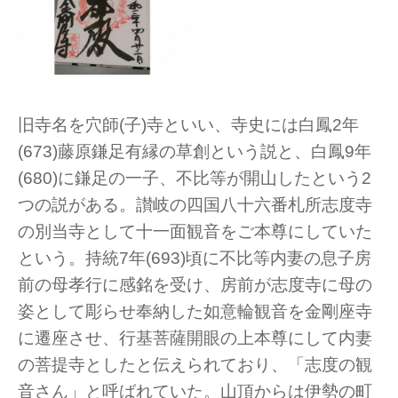
旧寺名を穴師(子)寺といい、寺史には白鳳2年
(673)藤原鎌足有縁の草創という説と、白鳳9年
(680)に鎌足の一子、不比等が開山したという2
つの説がある。讃岐の四国八十六番札所志度寺
の別当寺として十一面観音をご本尊にしていた
という。持統7年(693)頃に不比等内妻の息子房
前の母孝行に感銘を受け、房前が志度寺に母の
姿として彫らせ奉納した如意輪観音を金剛座寺
に遷座させ、行基菩薩開眼の上本尊にして内妻
の菩提寺としたと伝えられており、「志度の観
音さん」と呼ばれていた。山頂からは伊勢の町