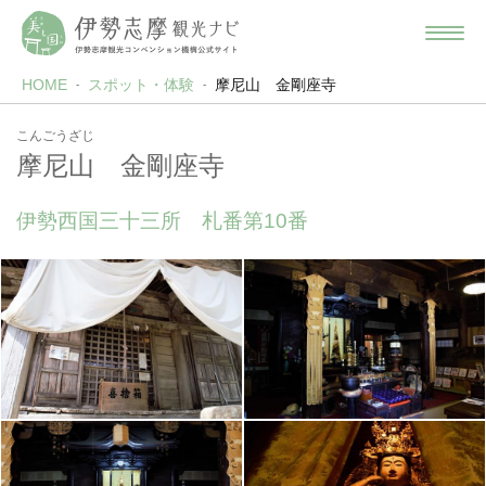
HOME
スポット・体験
摩尼山 金剛座寺
こんごうざじ
摩尼山 金剛座寺
伊勢西国三十三所 札番第10番