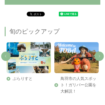
旬のピックアップ
勢
ぶらりすと
鳥羽市の人気スポッ
ト！ガリバー公園を
ご
大解説！