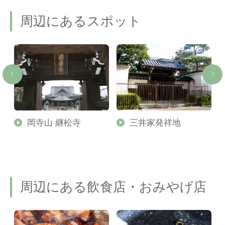
周辺にあるスポット
社
岡寺山 継松寺
三井家発祥地
内
周辺にある飲食店・おみやげ店