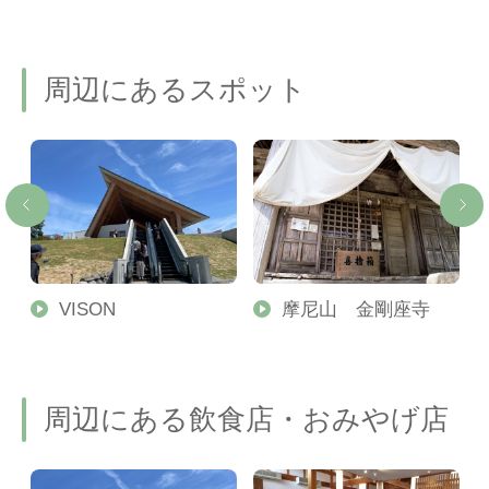
周辺にあるスポット
勢
VISON
摩尼山 金剛座寺
周辺にある飲食店・おみやげ店