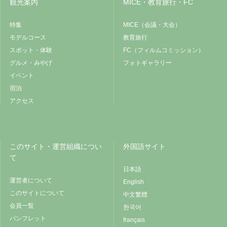
観光案内
MICE・教育旅行・FC
特集
MICE（会議・大会）
モデルコース
教育旅行
スポット・体験
FC（フィルムコミッション）
グルメ・みやげ
フォトギャラリー
イベント
宿泊
アクセス
このサイト・運営組織につい
外国語サイト
て
日本語
運営者について
English
このサイトについて
中文繁體
会員一覧
한국어
パンフレット
français