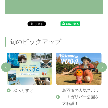
旬のピックアップ
勢
ぶらりすと
鳥羽市の人気スポッ
ト！ガリバー公園を
ご
大解説！