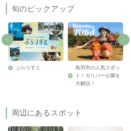
旬のピックアップ
勢
ぶらりすと
鳥羽市の人気スポッ
ト！ガリバー公園を
ご
大解説！
周辺にあるスポット