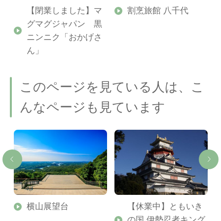
【閉業しました】マ
割烹旅館 八千代
グマグジャパン 黒
ニンニク「おかげさ
ん」
このページを見ている人は、こ
んなページも見ています
横山展望台
【休業中】ともいき
の国 伊勢忍者キング