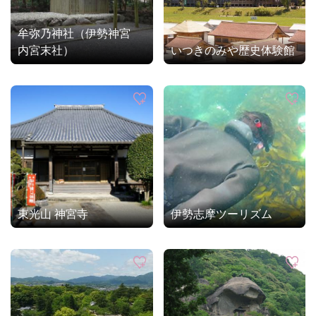
牟弥乃神社（伊勢神宮
内宮末社）
いつきのみや歴史体験館
東光山 神宮寺
伊勢志摩ツーリズム