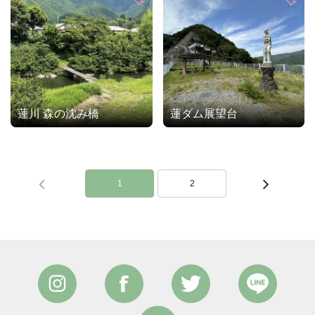
蓮川 森の沈み橋
蓮ダム展望台
1
2