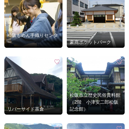
松阪もめん手織りセンタ
ー
豪商ポケットパーク
松阪市立歴史民俗資料館
（2階 小津安二郎松阪
リバーサイド茶倉
記念館）