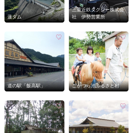
三重近鉄タクシー株式会
蓮ダム
社 伊勢営業所
道の駅「飯高駅」
ごかつら池ふるさと村