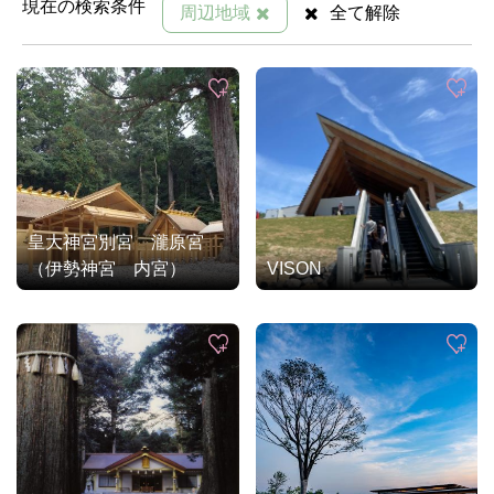
現在の検索条件
周辺地域
全て解除
皇大神宮別宮 瀧原宮
（伊勢神宮 内宮）
VISON