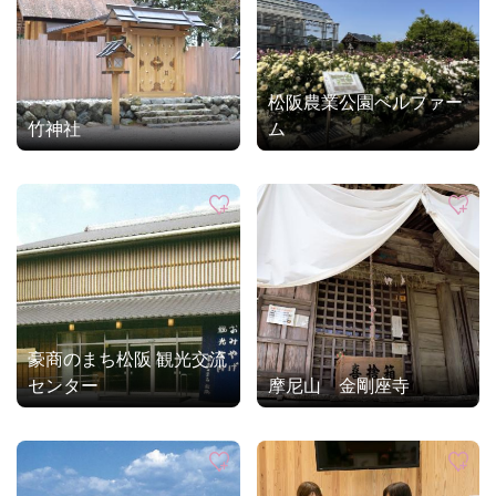
松阪農業公園ベルファー
竹神社
ム
豪商のまち松阪 観光交流
センター
摩尼山 金剛座寺