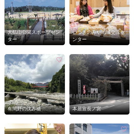
大仏山公園スポーツセン
いつきのみや地域交流セ
ター
ンター
有間野の沈み橋
本居宣長ノ宮