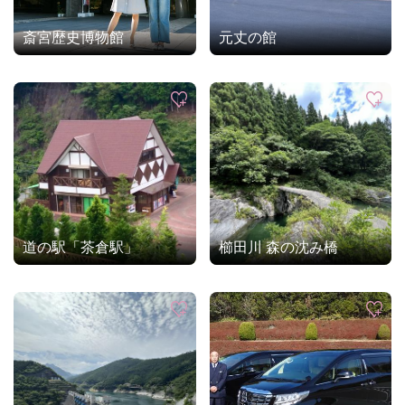
斎宮歴史博物館
元丈の館
道の駅「茶倉駅」
櫛田川 森の沈み橋