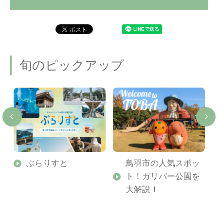
旬のピックアップ
勢
ぶらりすと
鳥羽市の人気スポッ
ト！ガリバー公園を
ご
大解説！