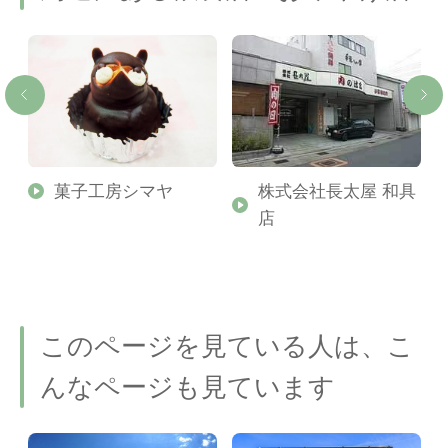
ッ
菓子工房シマヤ
株式会社長太屋 和具
店
このページを見ている人は、こ
んなページも見ています