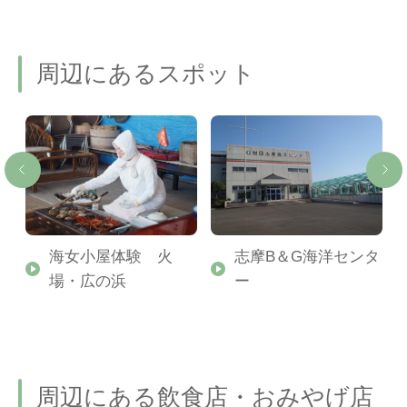
周辺にあるスポット
の
海女小屋体験 火
志摩B＆G海洋センタ
ー
場・広の浜
ー
な
周辺にある飲食店・おみやげ店