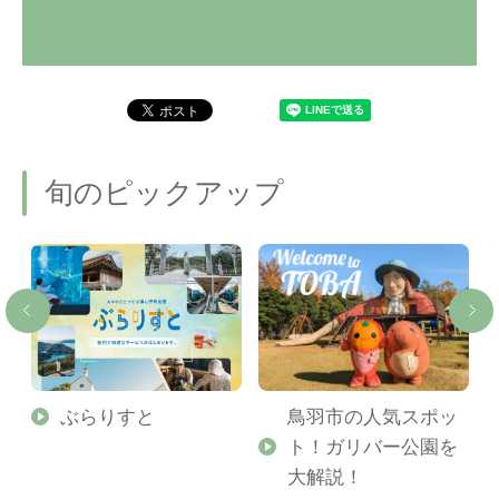
旬のピックアップ
勢
ぶらりすと
鳥羽市の人気スポッ
ト！ガリバー公園を
ご
大解説！