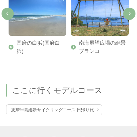
き
国府の白浜(国府白
南海展望広場の絶景
グ
浜)
ブランコ
ここに行くモデルコース
志摩半島縦断サイクリングコース 日帰り旅