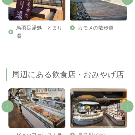
ナ
鳥羽足湯処 とまり
カモメの散歩道
湯
周辺にある飲食店・おみやげ店
ビュッフェレストラ
長谷川パール