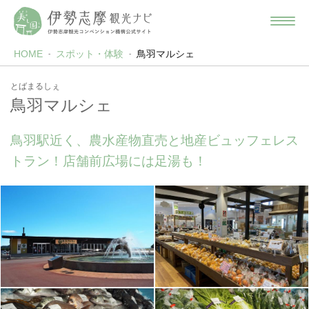
HOME
スポット・体験
鳥羽マルシェ
とばまるしぇ
鳥羽マルシェ
鳥羽駅近く、農水産物直売と地産ビュッフェレス
トラン！店舗前広場には足湯も！