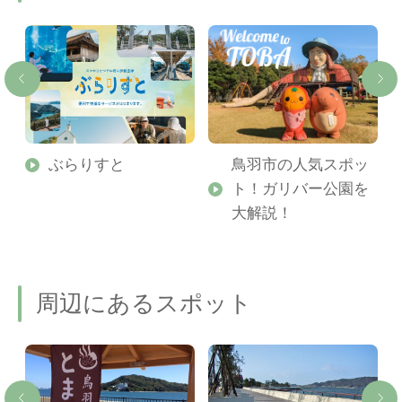
勢
ぶらりすと
鳥羽市の人気スポッ
ト！ガリバー公園を
ご
大解説！
周辺にあるスポット