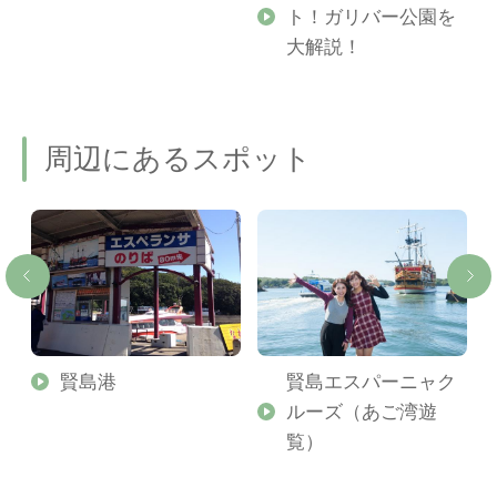
ト！ガリバー公園を
ご
大解説！
周辺にあるスポット
ィ
賢島港
賢島エスパーニャク
ン
ルーズ（あご湾遊
覧）