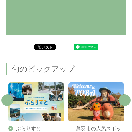
旬のピックアップ
勢
ぶらりすと
鳥羽市の人気スポッ