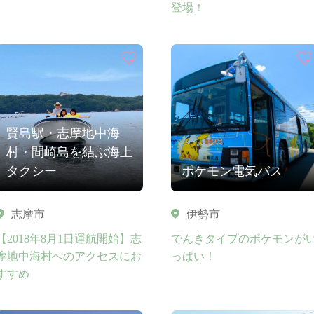
登場！
賢島駅・志摩地中海
村・間崎島を結ぶ海上
タクシー
ポケモン電気バス
志摩市
伊勢市
【2018年8月1日運航開始】志
でんきタイプのポケモンが
摩地中海村へのアクセスにお
っぱい！
すすめ