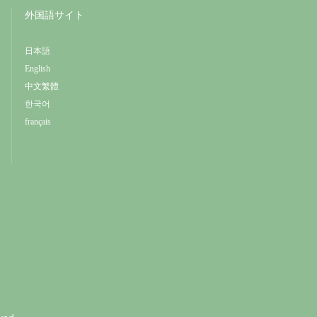
外国語サイト
日本語
English
中文繁體
한국어
français