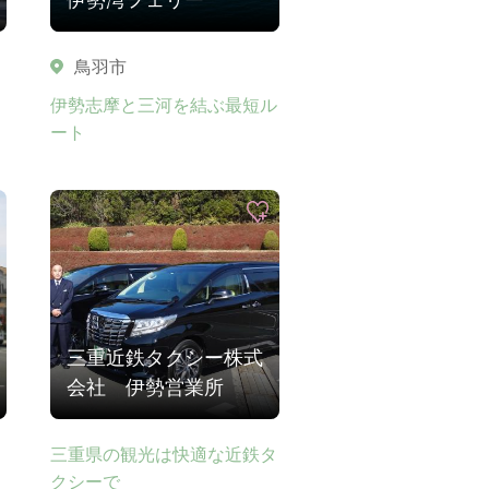
鳥羽市
伊勢志摩と三河を結ぶ最短ル
ート
三重近鉄タクシー株式
会社 伊勢営業所
三重県の観光は快適な近鉄タ
クシーで