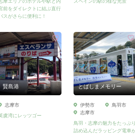
志摩エリアのホテルや駅と内
スペインの駅の様な光景
宮前をダイレクトに結ぶ直行
バスがさらに便利に！
賢島港
とばしまメモリー
志摩市
伊勢市
鳥羽市
志摩市
英虞湾にレッツゴー
鳥羽・志摩の魅力をたっぷ
詰め込んだラッピング電車