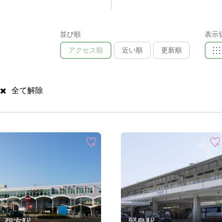
並び順
表示
アクセス順
近い順
更新順
全て解除
鵜方駅
賢島駅