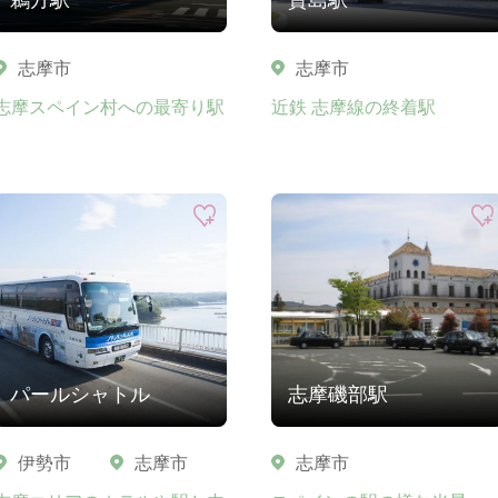
志摩市
志摩市
志摩スペイン村への最寄り駅
近鉄 志摩線の終着駅
パールシャトル
志摩磯部駅
伊勢市
志摩市
志摩市