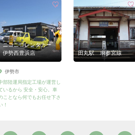
ニコニコレンタカー
伊勢西豊浜店
田丸駅 JR参宮線
伊勢市
中部陸運局指定工場が運営し
ているから 安全・安心。車
のことなら何でもお任せ下さ
い！