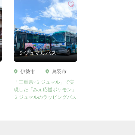
ミジュマルバス
伊勢市
鳥羽市
「三重県×ミジュマル」で実
現した「みえ応援ポケモン」
ミジュマルのラッピングバス