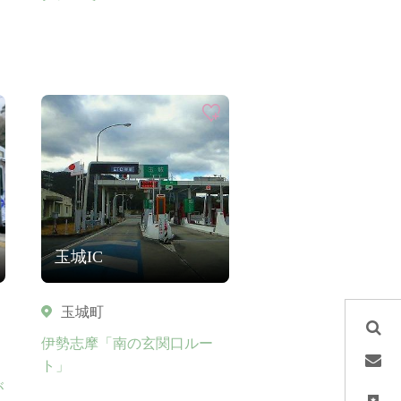
玉城IC
玉城町
伊勢志摩「南の玄関口ルー
り
ト」
が