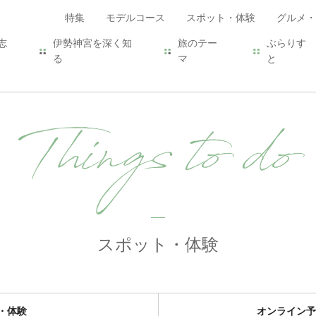
特集
モデルコース
スポット・体験
グルメ・
志
伊勢神宮を深く知
旅のテー
ぶらりす
る
マ
と
Things to do
スポット・体験
・体験
オンライン予