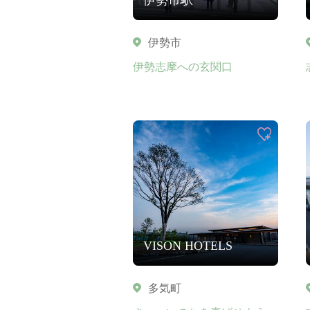
伊勢市
伊勢志摩への玄関口
VISON HOTELS
多気町