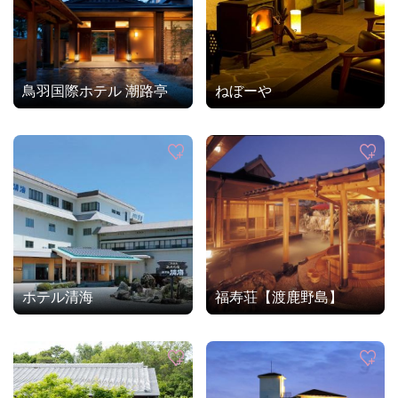
鳥羽国際ホテル 潮路亭
ねぼーや
ホテル清海
福寿荘【渡鹿野島】