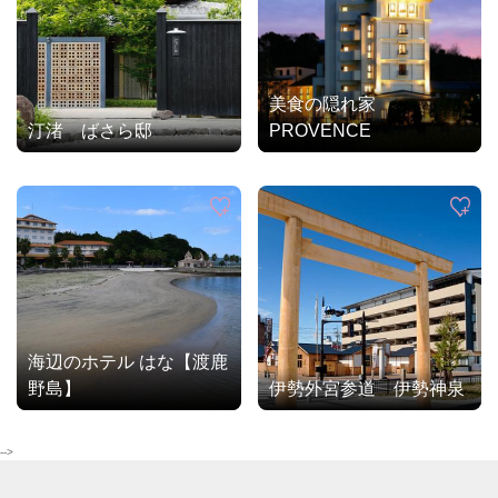
美食の隠れ家
汀渚 ばさら邸
PROVENCE
海辺のホテル はな【渡鹿
野島】
伊勢外宮参道 伊勢神泉
-->