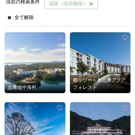
現在の検索条件
温泉（塩化物泉）
全て解除
都リゾート奥志摩アクア
志摩地中海村
フォレスト