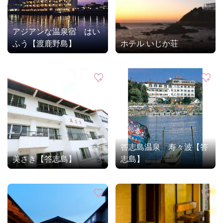
アジアンな温泉宿 はい
ふう【渡鹿野島】
ホテル いじか荘
答志島温泉 寿々波【答
美さき【答志島】
志島】