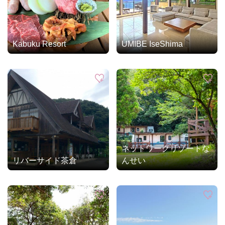
Kabuku Resort
UMIBE IseShima
ネットワークリゾートな
リバーサイド茶倉
んせい