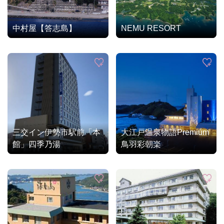
中村屋【答志島】
NEMU RESORT
三交イン伊勢市駅前「本
大江戸温泉物語Premium
館」四季乃湯
鳥羽彩朝楽