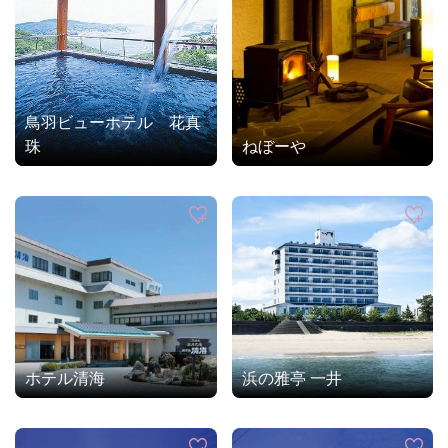
鳥羽ビューホテル 花真
珠
ねぼーや
ホテル清海
浜の雅亭 一井