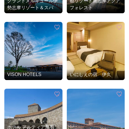
グランドメルキュール伊
都リゾート奥志摩アクア
勢志摩リゾート＆スパ
フォレスト
VISON HOTELS
いにしえの宿 伊久
ホテル アルティア鳥羽