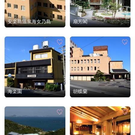
安楽島温泉海女乃島
扇芳閣
海楽園
胡蝶蘭