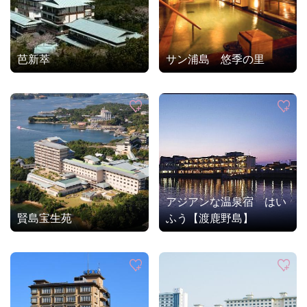
芭新萃
サン浦島 悠季の里
アジアンな温泉宿 はい
賢島宝生苑
ふう【渡鹿野島】