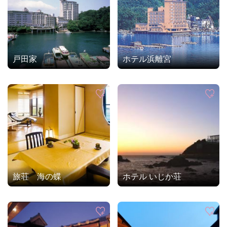
戸田家
ホテル浜離宮
旅荘 海の蝶
ホテル いじか荘