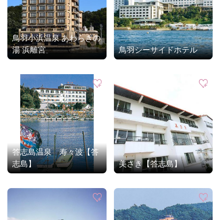
鳥羽小浜温泉 あわらぎの
湯 浜離宮
鳥羽シーサイドホテル
答志島温泉 寿々波【答
志島】
美さき【答志島】