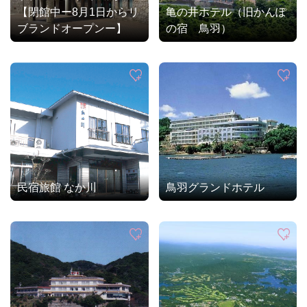
【閉館中ー8月1日からリ
亀の井ホテル（旧かんぽ
ブランドオープンー】
の宿 鳥羽）
民宿旅館 なか川
鳥羽グランドホテル