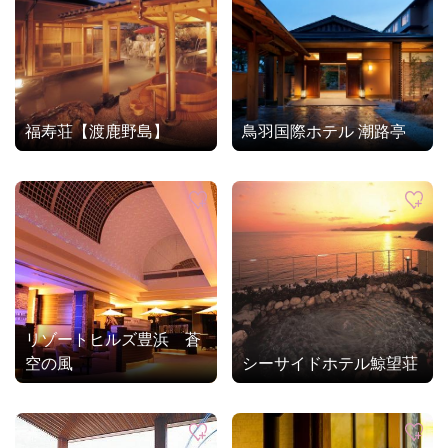
福寿荘【渡鹿野島】
鳥羽国際ホテル 潮路亭
リゾートヒルズ豊浜 蒼
空の風
シーサイドホテル鯨望荘