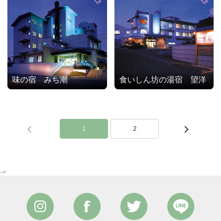
味の宿 みち潮
食いしん坊の湯宿 望洋
1
2
-->