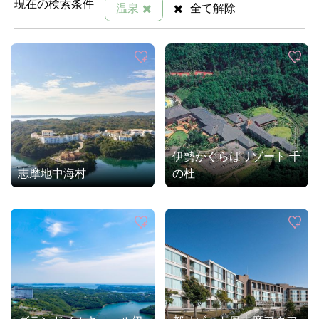
現在の検索条件
温泉
全て解除
伊勢かぐらばリゾート 千
志摩地中海村
の杜