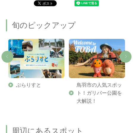
旬のピックアップ
勢
ぶらりすと
鳥羽市の人気スポッ
ト！ガリバー公園を
ご
大解説！
周辺にあるスポット