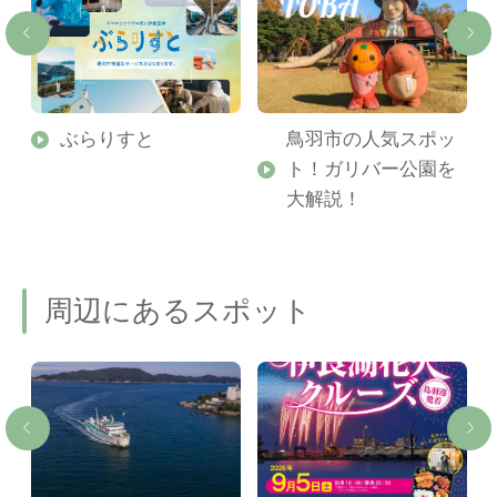
勢
ぶらりすと
鳥羽市の人気スポッ
ト！ガリバー公園を
ご
大解説！
周辺にあるスポット