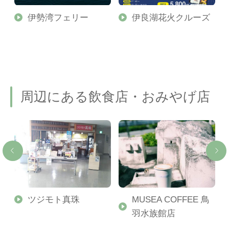
伊勢湾フェリー
伊良湖花火クルーズ
周辺にある飲食店・おみやげ店
ツジモト真珠
MUSEA COFFEE 鳥
本
羽水族館店