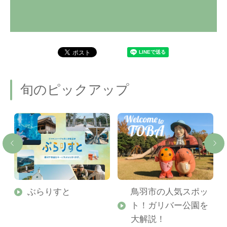
旬のピックアップ
勢
ぶらりすと
鳥羽市の人気スポッ
ト！ガリバー公園を
ご
大解説！