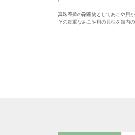
真珠養殖の副産物としてあこや貝か
その貴重なあこや貝の貝柱を館内の