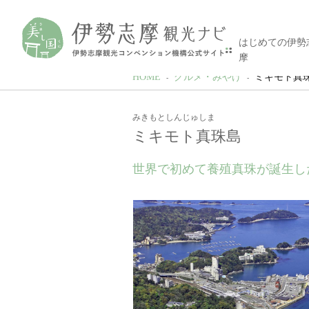
はじめての伊勢
摩
HOME
グルメ・みやげ
ミキモト真
みきもとしんじゅしま
ミキモト真珠島
世界で初めて養殖真珠が誕生し