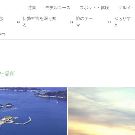
特集
モデルコース
スポット・体験
グルメ・
志
伊勢神宮を深く知
旅のテー
ぶらりす
る
マ
と
珠島
た場所