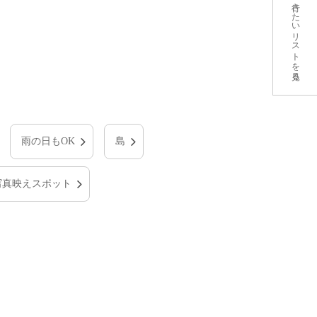
行きたいリストを見る
雨の日もOK
島
写真映えスポット