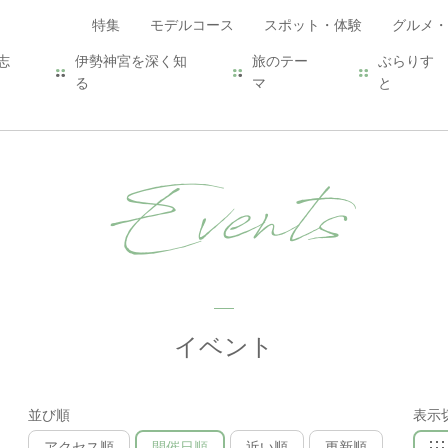
特集
モデルコース
スポット・体験
グルメ・
志
伊勢神宮を深く知
旅のテー
ぶらりす
る
マ
と
Events
イベント
並び順
表示
アクセス順
開催日順
近い順
更新順