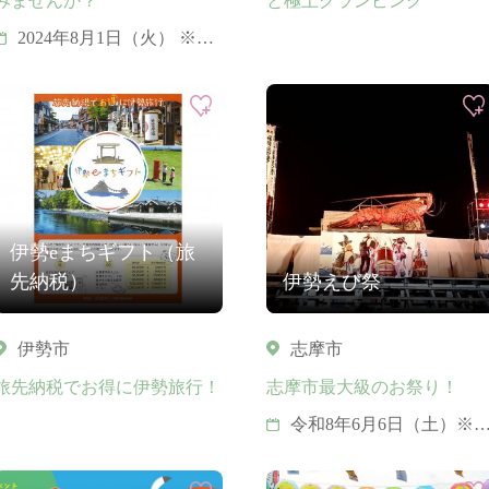
みませんか？
と極上グランピング
2024年8月1日（火） ※例
年：毎年8月1日
伊勢eまちギフト（旅
先納税）
伊勢えび祭
伊勢市
志摩市
旅先納税でお得に伊勢旅行！
志摩市最大級のお祭り！
令和8年6月6日（土）※
備日6月7日（日）