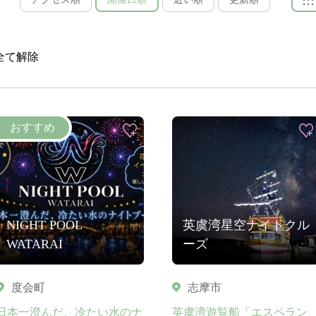
全て解除
NIGHT POOL
英虞湾星空ナイトクル
WATARAI
ーズ
度会町
志摩市
日本一澄んだ、冷たい水のナ
英虞湾遊覧船「エスペラン