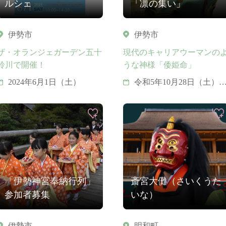
ルシェ
「凛の集い」
伊勢市
伊勢市
ザ・オランジェガーデン五十
現代のキャリアウーマンの
鈴川で開催！
うな神様「倭姫命」
2024年6月1日（土）
令和5年10月28日（土）
11月5日（日）
「伊勢神宮奉納行列」
斎宮大儺（さいくうた
参加者募集
いな）
伊勢市
明和町