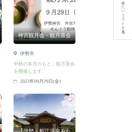
行きたいリストを見る
神宮観月会・観月茶会
伊勢市
、
中秋の名月のもと、観月茶会
を開催します。
月
2023年09月29日(金)
【伊勢・船江温泉みた