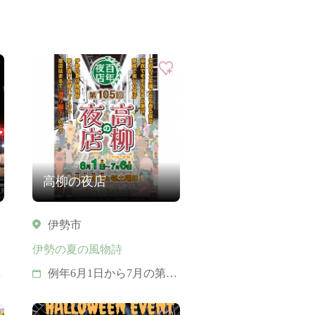
高柳の夜店
伊勢市
伊勢の夏の風物詩
予
例年6月1日から7月の第1
日曜日までの下1桁に
1,6,3,8の付く日と毎週土曜