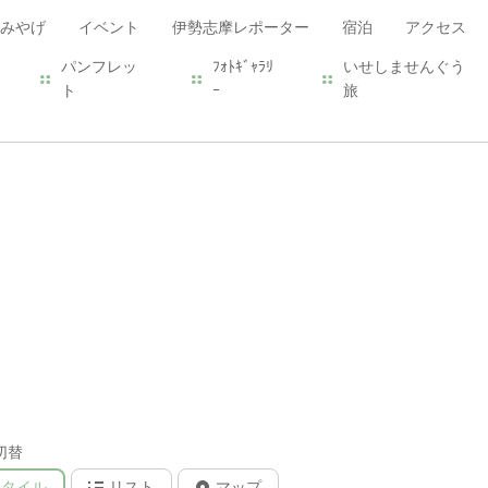
みやげ
イベント
伊勢志摩レポーター
宿泊
アクセス
パンフレッ
ﾌｫﾄｷﾞｬﾗﾘ
いせしませんぐう
ト
ｰ
旅
切替
タイル
リスト
マップ