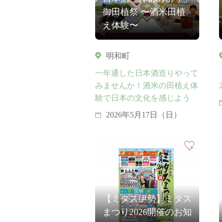
御田植祭 〜酒米田植
え体験〜
明和町
一年通した日本酒造りやって
みませんか！酒米の田植え体
験で日本の文化を感じよう
2026年5月17日（日）
【ミタス伊勢】ミタス
まつり2026開催のお知