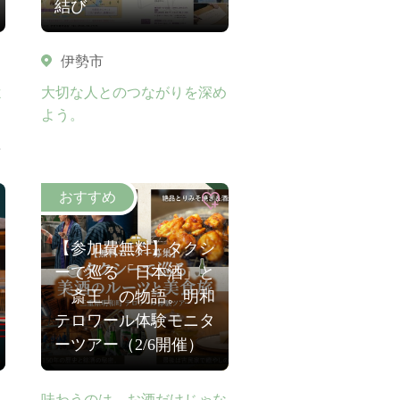
結び
伊勢市
よ
大切な人とのつながりを深め
よう。
～
【参加費無料】タクシ
ーで巡る「日本酒」と
「斎王」の物語。明和
テロワール体験モニタ
ーツアー（2/6開催）
味わうのは、お酒だけじゃな