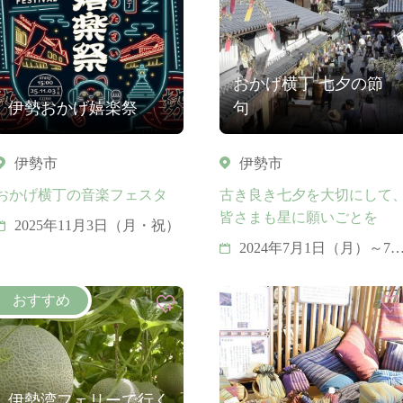
おかげ横丁 七夕の節
伊勢おかげ嬉楽祭
句
伊勢市
伊勢市
おかげ横丁の音楽フェスタ
古き良き七夕を大切にして
皆さまも星に願いごとを
2025年11月3日（月・祝）
2024年7月1日（月）～7
7日（日）
伊勢湾フェリーで行く