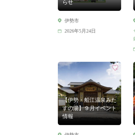
らせ
伊勢市
2026年5月24日
【伊勢・船江温泉みた
すの湯】９月イベント
情報
伊勢市