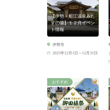
【伊勢・船江温泉みた
すの湯】１２月イベン
ト情報
伊勢市
2025年12月1日～12月31日
日本酒「神都の祈り」