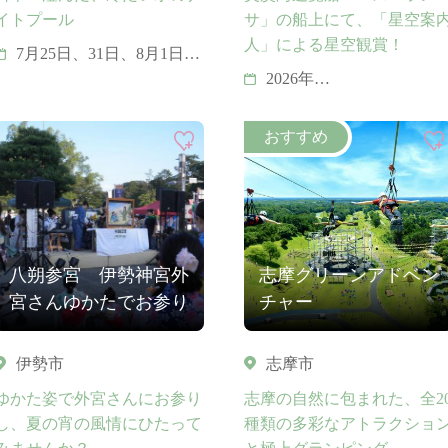
イトプール
サ」の船上にて、「星空案
人」による星空観賞！
7月25日、31日、8月1日、
7日、8日、11日、12日、
2026年
13日、14日、15日、21
8月01日（土）・ 8月08
日、22日、28日、29日 ※
日（土）
天候により中止となる場
8月12日（水）・ 8月13
合があります。
日（土）
8月14日（金）・ 8月15
日（土）
8月22日（土）・ 8月29
日（土）
八朔参宮 伊勢神宮外
志摩グリーンアドベン
宮さんゆかたでお参り
チャー
伊勢市
志摩市
ゆかた姿で外宮さんにお参り
志摩の自然に包まれた、全2
し、夏の宵の風情にひたって
種類の多彩なアトラクショ