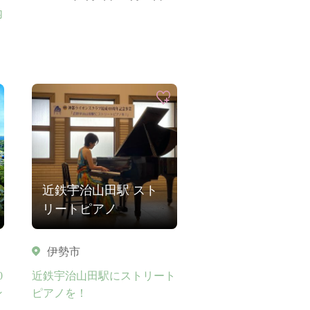
内
近鉄宇治山田駅 スト
リートピアノ
伊勢市
0
近鉄宇治山田駅にストリート
ン
ピアノを！