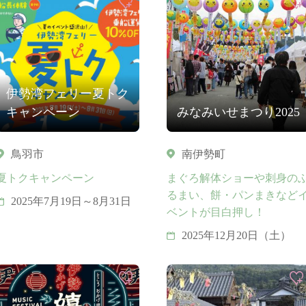
伊勢湾フェリー夏トク
キャンペーン
みなみいせまつり2025
鳥羽市
南伊勢町
夏トクキャンペーン
まぐろ解体ショーや刺身の
るまい、餅・パンまきなど
2025年7月19日～8月31日
ベントが目白押し！
2025年12月20日（土）