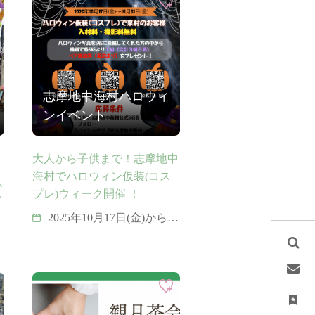
日
志摩地中海村ハロウィ
ンイベント
大人から子供まで！志摩地中
海村でハロウィン仮装(コス
ふ
プレ)ウィーク開催 ！
イ
2025年10月17日(金)から10
月31日(金)までの２週間