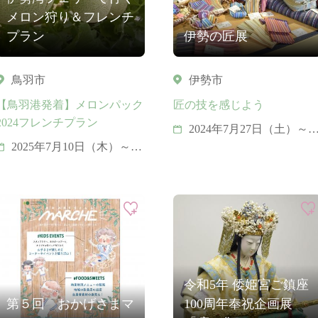
メロン狩り＆フレンチ
プラン
伊勢の匠展
鳥羽市
伊勢市
【鳥羽港発着】メロンパック
匠の技を感じよう
2024フレンチプラン
2024年7月27日（土）～8
月18日（日）
2025年7月10日（木）～8
月17日（日）
令和5年 倭姫宮ご鎮座
第５回 おかげさまマ
100周年奉祝企画展