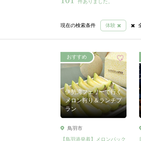
件ありました。
現在の検索条件
体験
伊勢湾フェリーで行く
メロン狩り＆ランチプ
ラン
鳥羽市
【鳥羽港発着】メロンパック