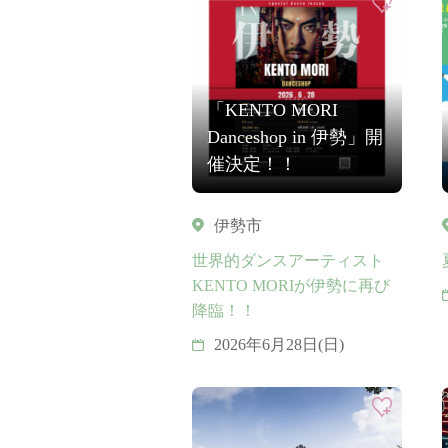
「KENTO MORI
Danceshop in 伊勢」開
催決定！！
伊勢市
世界的ダンスアーティスト
KENTO MORIが伊勢に再び
降臨！！
2026年6月28日(日)