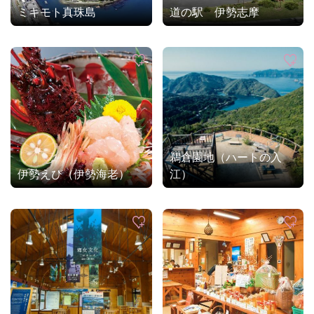
ミキモト真珠島
道の駅 伊勢志摩
鵜倉園地（ハートの入
伊勢えび（伊勢海老）
江）