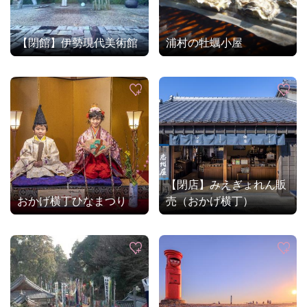
【閉館】伊勢現代美術館
浦村の牡蠣小屋
【閉店】みえぎょれん販
おかげ横丁ひなまつり
売（おかげ横丁）