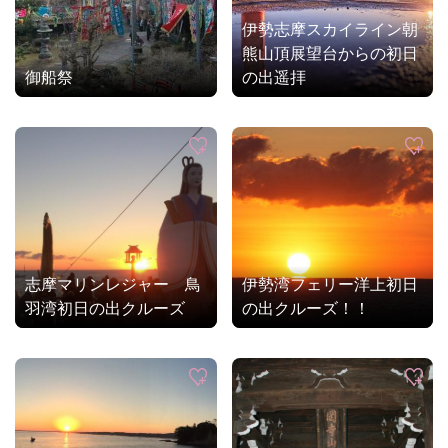
伊勢志摩スカイライン朝
熊山頂展望台からの初日
御船祭
の出遥拝
志摩マリンレジャー 鳥
伊勢湾フェリー洋上初日
羽湾初日の出クルーズ
の出クルーズ！！