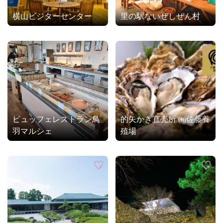
横山ビジターセンター
里の駅ないぜしぜん村
ビュッフェレストラン鳥
的矢かき直売所 ㈲佐藤養
羽マルシェ
殖場