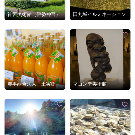
神宮美術館（伊勢神宮）
田丸城イルミネーション
農事組合法人 土実樹
マコンデ美術館