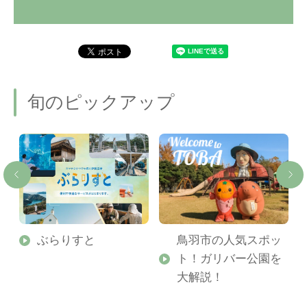
旬のピックアップ
勢
ぶらりすと
鳥羽市の人気スポッ
ト！ガリバー公園を
ご
大解説！