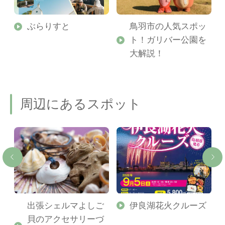
勢
ぶらりすと
鳥羽市の人気スポッ
ト！ガリバー公園を
ご
大解説！
周辺にあるスポット
出張シェルマよしご
伊良湖花火クルーズ
貝のアクセサリーづ