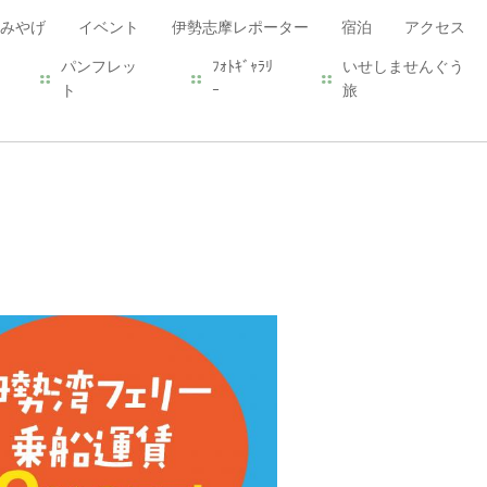
みやげ
イベント
伊勢志摩レポーター
宿泊
アクセス
パンフレッ
ﾌｫﾄｷﾞｬﾗﾘ
いせしませんぐう
ト
ｰ
旅