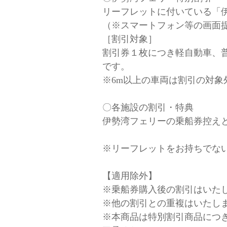
リーフレットに付いている「
（※スマートフォン等の画面
［割引対象］
割引券１枚につき軽自動車、
です。
※6m以上の車両は割引の対象
〇各施設の割引・特典
伊勢湾フェリーの乗船券控え
※リーフレットをお持ちでな
【適用除外】
※乗船券購入後の割引はいた
※他の割引との重複はいたし
※本商品は特別割引商品につ