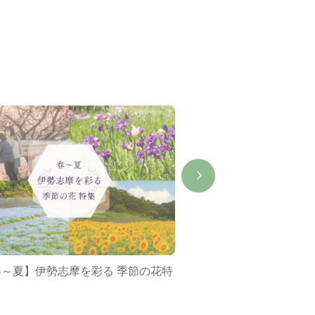
春～夏】伊勢志摩を彩る 季節の花特
ミジュマルバス&ポケ
集