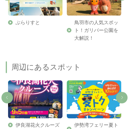
勢
ぶらりすと
鳥羽市の人気スポッ
ト！ガリバー公園を
ご
大解説！
周辺にあるスポット
伊良湖花火クルーズ
伊勢湾フェリー夏ト