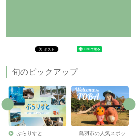
旬のピックアップ
勢
ぶらりすと
鳥羽市の人気スポッ