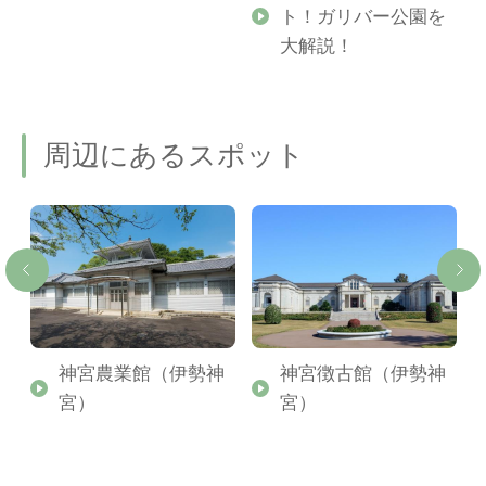
ト！ガリバー公園を
ご
大解説！
周辺にあるスポット
ト
神宮農業館（伊勢神
神宮徴古館（伊勢神
宮）
宮）