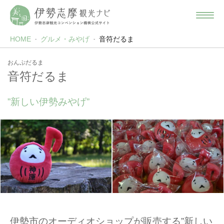
HOME
グルメ・みやげ
音符だるま
おんぷだるま
音符だるま
”新しい伊勢みやげ”
伊勢市のオーディオショップが販売する”新しい