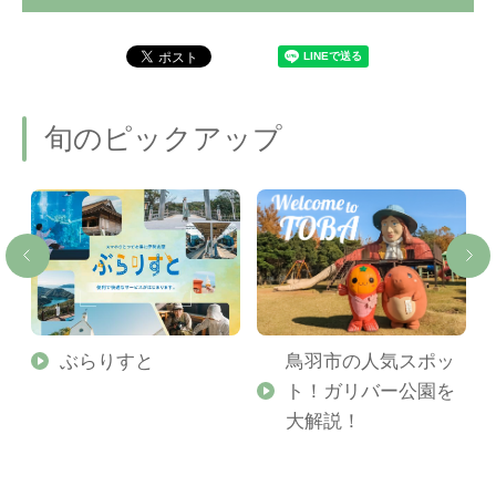
旬のピックアップ
勢
ぶらりすと
鳥羽市の人気スポッ
ト！ガリバー公園を
ご
大解説！