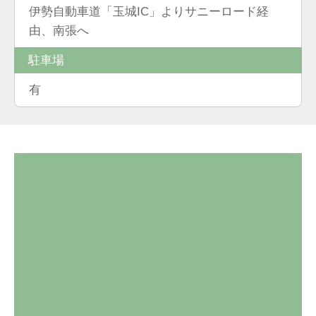
伊勢自動車道「玉城IC」よりサニーロード経
由、南張へ
駐車場
有