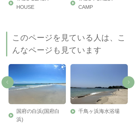
HOUSE
CAMP
このページを見ている人は、こ
んなページも見ています
崎
国府の白浜(国府白
千鳥ヶ浜海水浴場
浜)