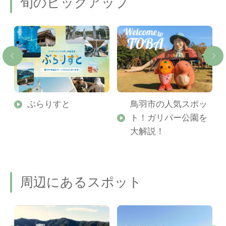
旬のピックアップ
勢
ぶらりすと
鳥羽市の人気スポッ
ト！ガリバー公園を
ご
大解説！
周辺にあるスポット