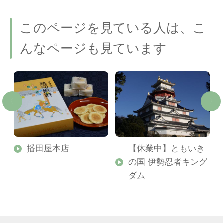
このページを見ている人は、こ
んなページも見ています
播田屋本店
【休業中】ともいき
の国 伊勢忍者キング
ダム