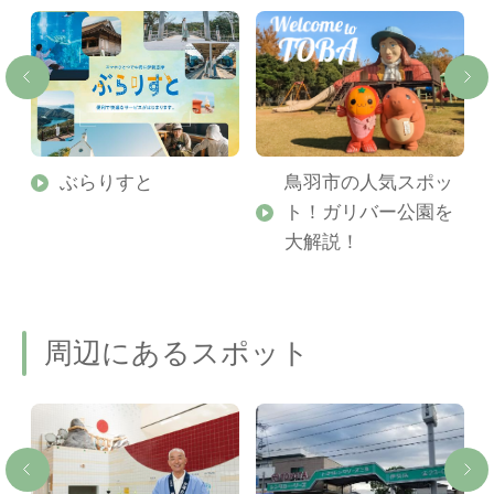
勢
ぶらりすと
鳥羽市の人気スポッ
ト！ガリバー公園を
ご
大解説！
周辺にあるスポット