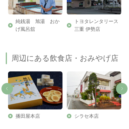
純銭湯 旭湯 おか
トヨタレンタリース
げ風呂舘
三重 伊勢店
周辺にある飲食店・おみやげ店
播田屋本店
シラセ本店