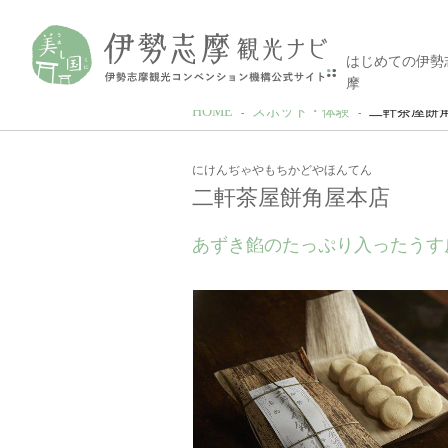
はじめての伊勢
摩
HOME
スポット・体験
二軒茶屋餅
にけんぢゃやもちかどやほんてん
二軒茶屋餅角屋本店
あずき餡のたっぷり入ったうす