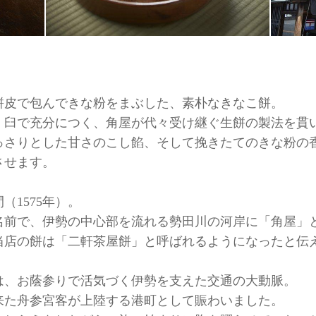
餅皮で包んできな粉をまぶした、素朴なきなこ餅。
、臼で充分につく、角屋が代々受け継ぐ生餅の製法を貫
っさりとした甘さのこし餡、そして挽きたてのきな粉の
させます。
1575年）。
名前で、伊勢の中心部を流れる勢田川の河岸に「角屋」
当店の餅は「二軒茶屋餅」と呼ばれるようになったと伝
は、お蔭参りで活気づく伊勢を支えた交通の大動脈。
来た舟参宮客が上陸する港町として賑わいました。