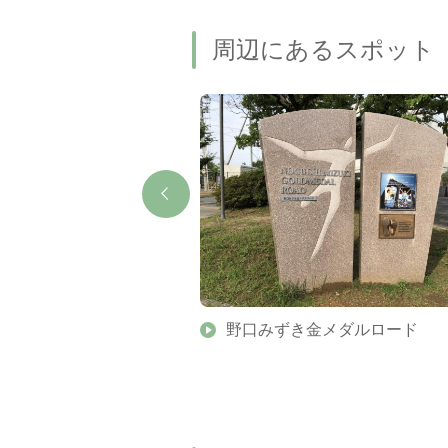
周辺にあるスポット
験工房
野口みずき金メダルロード