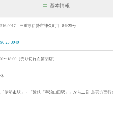
基本情報
516-0017 三重県伊勢市神久6丁目8番25号
96-23-3040
:00〜18:00（売り切れ次第閉店）
無休
JR「伊勢市駅」・「近鉄「宇治山田駅」」から二見･鳥羽方面行