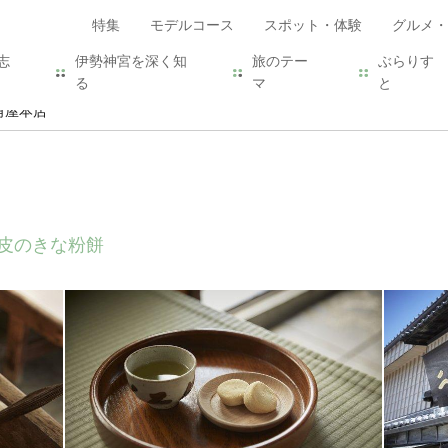
特集
モデルコース
スポット・体験
グルメ・
志
伊勢神宮を深く知
旅のテー
ぶらりす
る
マ
と
角屋本店
皮のきな粉餅