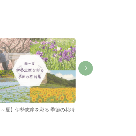
春～夏】伊勢志摩を彩る 季節の花特
ミジュマルバス&ポケ
集