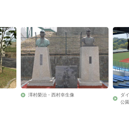
澤村榮治・西村幸生像
ダ
公