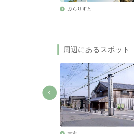
】伊勢志摩の美しい滝 7
ぶらりすと
名瀑もご紹介します
周辺にあるスポット
力石
古市