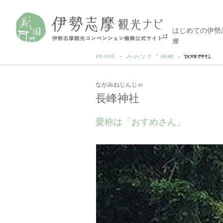
はじめての伊勢
摩
HOME
スポット・体験
長峰神社
ながみねじんじゃ
長峰神社
愛称は「おすめさん」