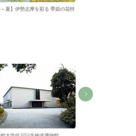
春～夏】伊勢志摩を彩る 季節の花特
ミジュマルバス&ポケ
集
學館大学佐川記念神道博物館
皇大神宮別宮 倭姫