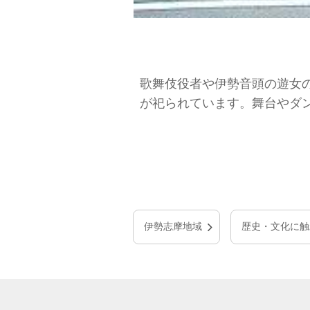
歌舞伎役者や伊勢音頭の遊女
が祀られています。舞台やダ
伊勢志摩地域
歴史・文化に触