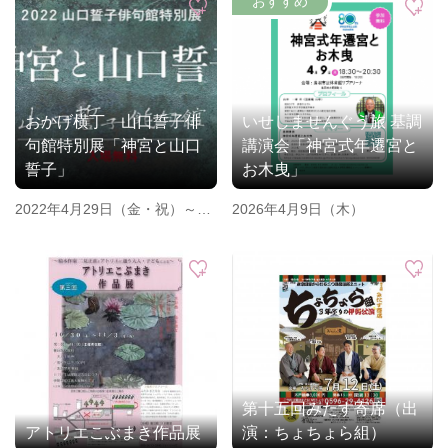
おかげ横丁 山口誓子俳
いせしませんぐう旅 基調
句館特別展「神宮と山口
講演会「神宮式年遷宮と
誓子」
お木曳」
2022年4月29日（金・祝）～5
2026年4月9日（木）
月22日（日）
第十五回みたす寄席（出
アトリエこぶまき作品展
演：ちょちょら組）