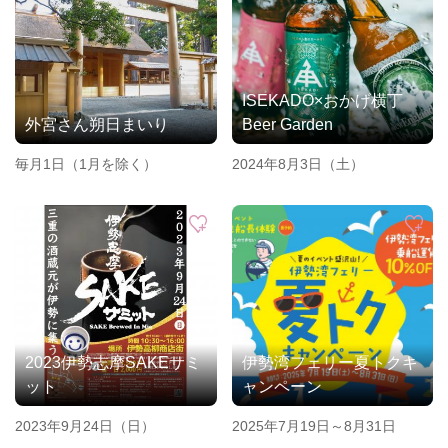
ISEKADO×おかげ横丁
外宮さん朔日まいり
Beer Garden
毎月1日（1月を除く）
2024年8月3日（土）
2023伊勢志摩SAKEサミ
伊勢湾フェリー夏トクキ
ット
ャンペーン
2023年9月24日（日）
2025年7月19日～8月31日