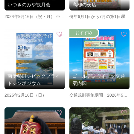
いつきのみや観月会
高柳の夜店
2024年9月16日（祝・月） ※中
例年6月1日から7月の第1日曜日
秋の名月の頃
までの下1桁に1,6,3,8の付く日
と毎週土曜日
南伊勢町シビックプライ
ゴールデンウイーク交通
ドシンポジウム
案内図
2025年2月16日（日）
交通規制実施期間：2026年5月
2日～2026年5月6日