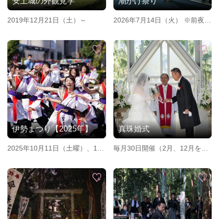
安土城の外観見学
潮かけ祭り
2019年12月21日（土）～
2026年7月14日（火） ※前夜祭
は2026年7月13日（月）
伊勢まつり【2025年】
真珠婚式
2025年10月11日（土曜）、10
毎月30日開催（2月、12月を除
月12日（日曜）
く）