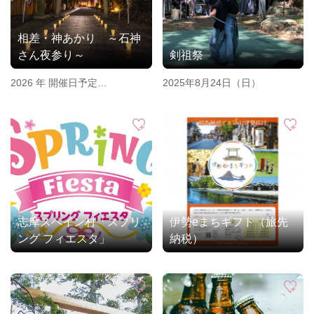
相差・神あかり ～石神
さん夜参り～
剣祖祭
2026 年 開催日予定
2025年8月24日（日）
3月3日（火）ひな祭り満月
4月17日（金）新月
5月31日（日）満月
7月29日（水）満月
8月28日（金）満月
9月27日（日）満月
10月11日（日）新月
11月9日（月）新月
志摩スペイン村「スプリ
伊勢eまちギフト（旅先
ング フィエスタ」
納税）