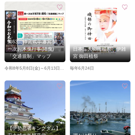
2027年4月24日（土）、4月25
日（日）
2027年11月20日（土）、11月
21日（日）
第63回神宮式年遷宮 第
一次お木曳行事(陸曳)
日本三大御田植祭 伊雑
「交通規制」マップ
宮 御田植祭
令和8年5月8日(金)～6月13日
毎年6月24日
(土)の木・金・土・日 ※6月
11日(木)を除く
【伊勢忍者キングダム】