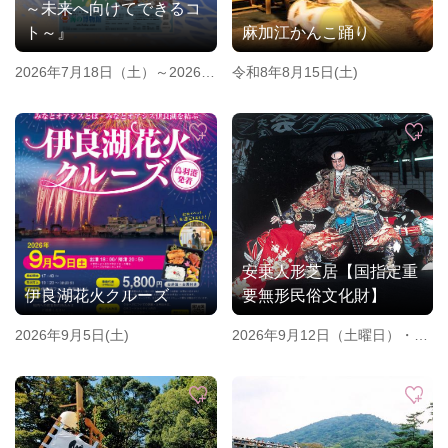
～未来へ向けてできるコ
ト～』
麻加江かんこ踊り
2026年7月18日（土）～2026年
令和8年8月15日(土)
11月1日（日）
安乗人形芝居【国指定重
伊良湖花火クルーズ
要無形民俗文化財】
2026年9月5日(土)
2026年9月12日（土曜日）・13
日 （日曜日）