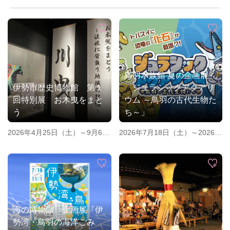
鳥羽水族館 夏の企画展
伊勢市歴史博物館 第１
「ジュラシックアクアリ
回特別展 お木曳をまと
ウム ～鳥羽の古代生物た
う
ち～」
2026年4月25日（土）～9月6日
2026年7月18日（土）～2026年
（土）
9月27日（日）
※学芸員による展示解説：5月
31日（日）、7月5日（日）、8
月9日（日）
海の博物館 企画展『伊
勢湾・鳥羽の海洋ごみ