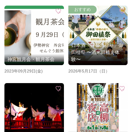
日本酒「神都の祈り」御
田植祭 〜酒米田植え体
神宮観月会・観月茶会
験〜
2023年09月29日(金)
2026年5月17日（日）