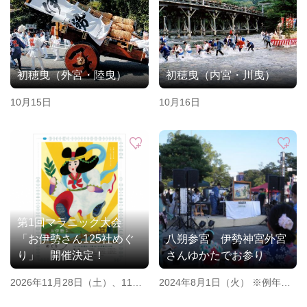
初穂曳（外宮・陸曳）
初穂曳（内宮・川曳）
10月15日
10月16日
第1回マラニック大会
「お伊勢さん125社めぐ
八朔参宮 伊勢神宮外宮
り」 開催決定！
さんゆかたでお参り
2026年11月28日（土）、11月
2024年8月1日（火） ※例年：
29日（日）
毎年8月1日