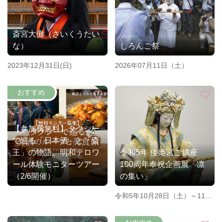
斎宮大儺（さいくうたい
な）
しろんご祭
2023年12月31日(日)
2026年07月11日（土）
【参加費無料】タクシー
で巡る「日本酒」と「斎
王」の物語。明和テロワ
令和5年 倭姫宮ご鎮座
ール体験モニターツアー
100周年奉祝企画展「凛
（2/6開催）
の集い」
令和5年10月28日（土）～11月
5日（日）