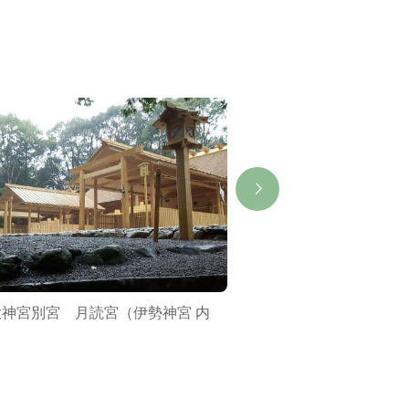
大神宮別宮 月読宮（伊勢神宮 内
志摩スペイン村
）