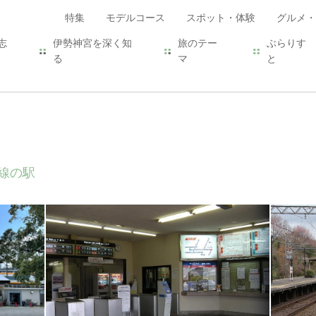
特集
モデルコース
スポット・体験
グルメ・
志
伊勢神宮を深く知
旅のテー
ぶらりす
る
マ
と
線の駅