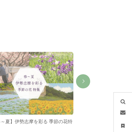
春～夏】伊勢志摩を彩る 季節の花特
ミジュマルバス&ポケ
集