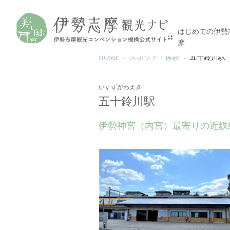
はじめての伊勢
摩
HOME
スポット・体験
五十鈴川駅
いすずがわえき
五十鈴川駅
伊勢神宮（内宮）最寄りの近鉄