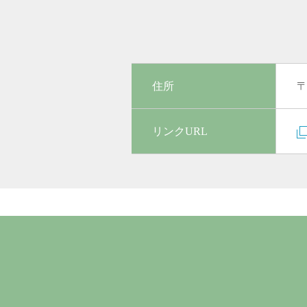
住所
〒
リンクURL