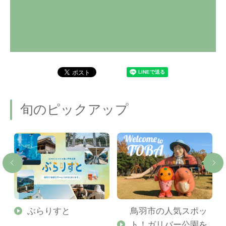
旬のピックアップ
勢
ぶらりすと
鳥羽市の人気スポッ
ト！ガリバー公園を