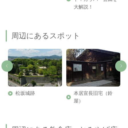
ご
大解説！
周辺にあるスポット
松坂城跡
本居宣長旧宅（鈴
屋）