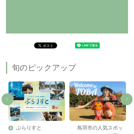
旬のピックアップ
勢
ぶらりすと
鳥羽市の人気スポッ