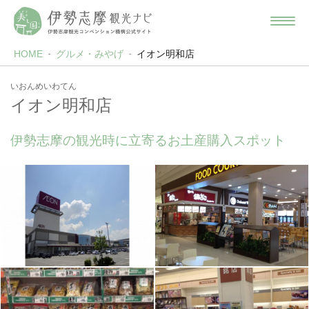
HOME
グルメ・みやげ
イオン明和店
いおんめいわてん
イオン明和店
伊勢志摩の観光時に立寄るお土産購入スポット