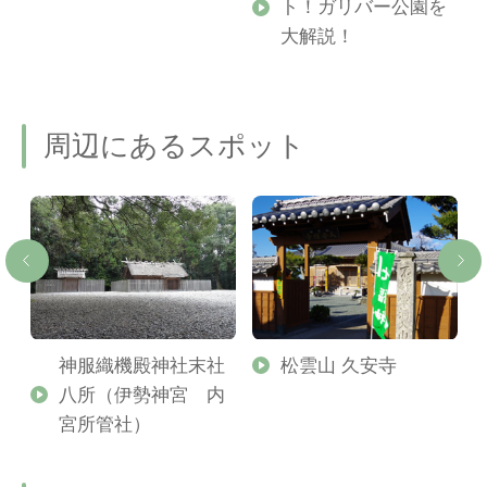
ト！ガリバー公園を
ご
大解説！
周辺にあるスポット
堤
神服織機殿神社末社
松雲山 久安寺
八所（伊勢神宮 内
宮所管社）