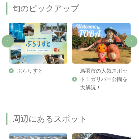
旬のピックアップ
勢
ぶらりすと
鳥羽市の人気スポッ
ト！ガリバー公園を
ご
大解説！
周辺にあるスポット