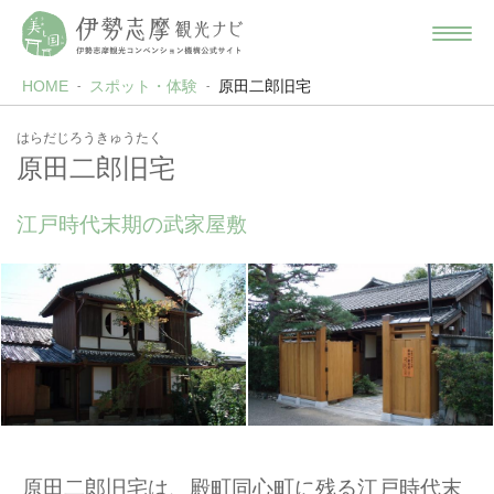
HOME
スポット・体験
原田二郎旧宅
はらだじろうきゅうたく
原田二郎旧宅
江戸時代末期の武家屋敷
原田二郎旧宅は、殿町同心町に残る江戸時代末