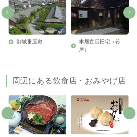
御城番屋敷
本居宣長旧宅（鈴
屋）
周辺にある飲食店・おみやげ店