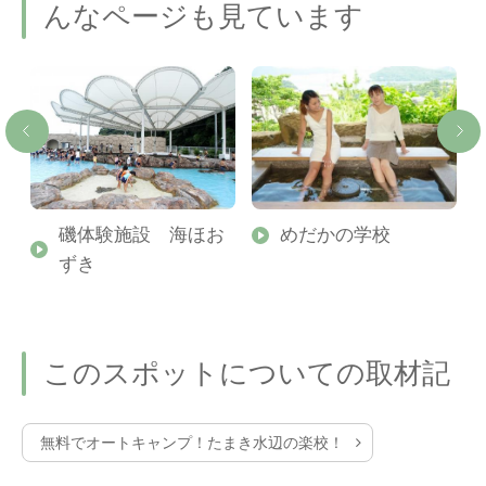
んなページも見ています
き
磯体験施設 海ほお
めだかの学校
グ
ずき
このスポットについての取材記
無料でオートキャンプ！たまき水辺の楽校！