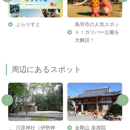
勢
ぶらりすと
鳥羽市の人気スポッ
ト！ガリバー公園を
ご
大解説！
周辺にあるスポット
川原神社（伊勢神
金剛山 泉壽院