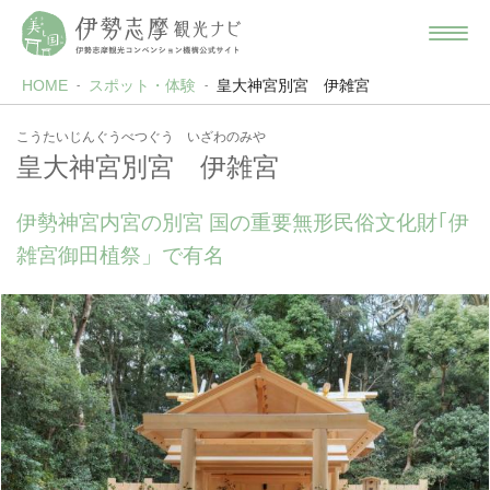
HOME
スポット・体験
皇大神宮別宮 伊雑宮
こうたいじんぐうべつぐう いざわのみや
皇大神宮別宮 伊雑宮
伊勢神宮内宮の別宮 国の重要無形民俗文化財｢伊
雑宮御田植祭」で有名