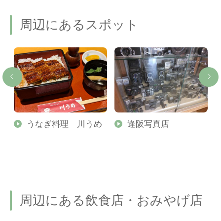
周辺にあるスポット
夏
うなぎ料理 川うめ
逢阪写真店
周辺にある飲食店・おみやげ店