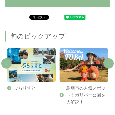
旬のピックアップ
勢
ぶらりすと
鳥羽市の人気スポッ
ト！ガリバー公園を
ご
大解説！