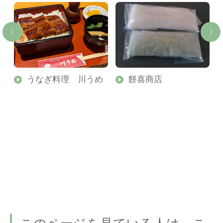
うなぎ料理 川うめ
餅喜商店