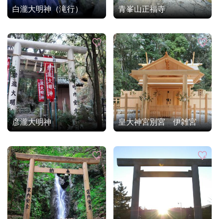
白瀧大明神（滝行）
青峯山正福寺
彦瀧大明神
皇大神宮別宮 伊雑宮