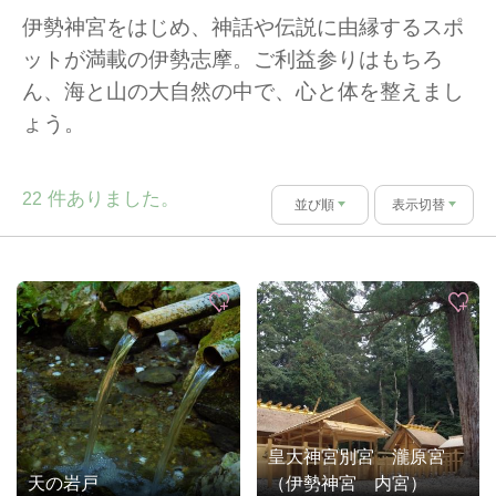
伊勢神宮をはじめ、神話や伝説に由縁するスポ
ットが満載の伊勢志摩。ご利益参りはもちろ
ん、海と山の大自然の中で、心と体を整えまし
ょう。
件ありました。
22
並び順
表示切替
皇大神宮別宮 瀧原宮
天の岩戸
（伊勢神宮 内宮）