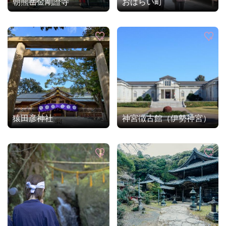
朝熊岳金剛證寺
おはらい町
猿田彦神社
神宮徴古館（伊勢神宮）