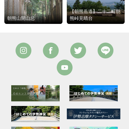
【朝熊岳道】二十二町朝
朝熊山開山忌
熊峠見晴台