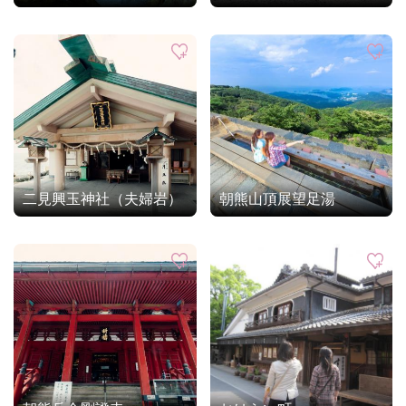
二見興玉神社（夫婦岩）
朝熊山頂展望足湯