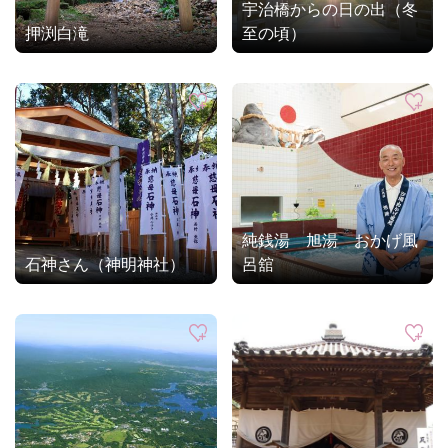
宇治橋からの日の出（冬
押渕白滝
至の頃）
純銭湯 旭湯 おかげ風
石神さん（神明神社）
呂舘