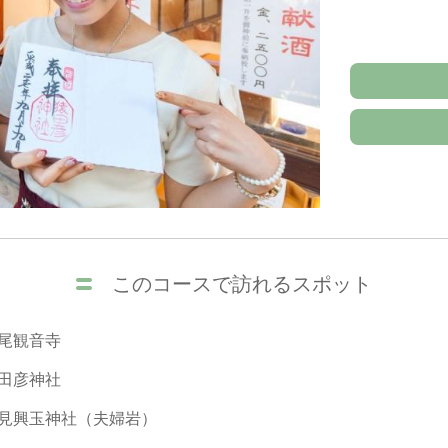
このコースで訪れるスポット
尾観音寺
田彦神社
見興玉神社（夫婦岩）