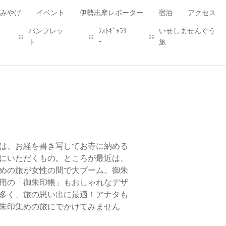
みやげ
イベント
伊勢志摩レポーター
宿泊
アクセス
パンフレッ
ﾌｫﾄｷﾞｬﾗﾘ
いせしませんぐう
ト
ｰ
旅
は、お経を書き写してお寺に納める
にいただくもの。ところが最近は、
めの旅が女性の間で大ブーム。御朱
用の「御朱印帳」もおしゃれなデザ
多く、旅の思い出に最適！アナタも
朱印集めの旅にでかけてみません