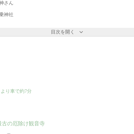
神さん
乗神社
目次を開く
」より車で約7分
最古の厄除け観音寺