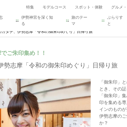
特集
モデルコース
スポット・体験
グルメ・
志
伊勢神宮を深く知
旅のテー
ぶらりす
る
マ
と
のカタチ、伊勢志摩「令和の御朱印めぐり」日帰り旅
摩でご朱印集め！！
伊勢志摩「令和の御朱印めぐり」日帰り旅
「御朱印」と
とき、その証
「御朱印」集
印を集める専
インのものが
伊勢志摩のご
か？