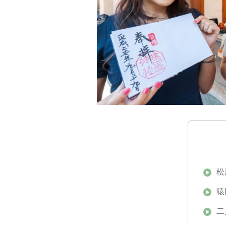
松
猿
二