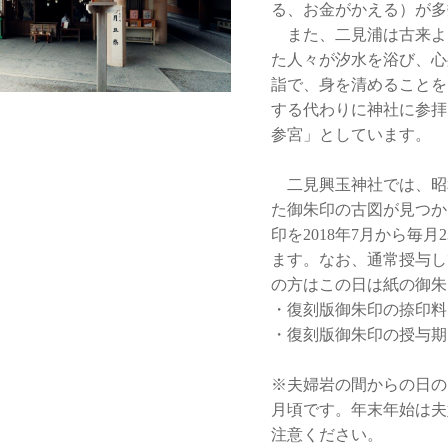
る、お金がかえる）が多
また、二見浦は古来よ
た人々が汐水を浴び、心
詣で、身を清めることを
する代わりに神社に参拝
参宮」としています。
二見興玉神社では、昭
た御朱印の古図が見つか
印を2018年7月から毎
ます。なお、通常授与し
の方はこの日は紙の御朱
・復刻版御朱印の捺印料 
・復刻版御朱印の授与期
※夫婦岩の間からの日の
月頃です。年末年始は夫
注意ください。