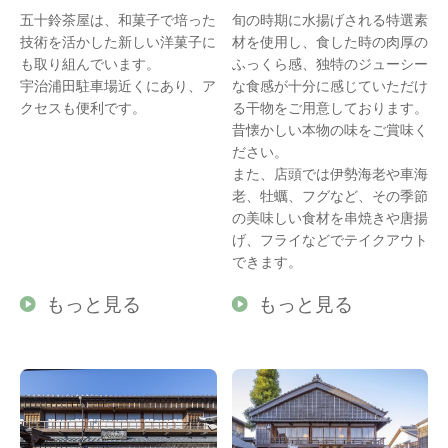
五十鈴茶屋は、和菓子で培った
旬の時期に水揚げされる特選素
技術を活かした新しい洋菓子に
材を使用し、食した時の肉厚の
も取り組んでいます。
ふっくら感、独特のジューシー
宇治浦田駐車場近くにあり、ア
な食感が十分に感じていただけ
クセスも便利です。
る干物をご用意しております。
昔懐かしい本物の味をご賞味く
ださい。
また、店頭では伊勢海老や車海
老、牡蠣、フグなど、その季節
の美味しい食材を串焼きや唐揚
げ、フライなどでテイクアウト
できます。
もっと見る
もっと見る