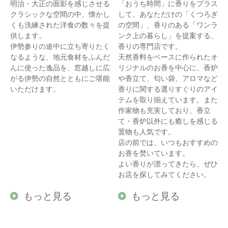
明治・大正の面影を感じさせる
「おうち時間」に香りをプラス
クラシックな空間の中、懐かし
して、あなただけの「くつろぎ
くも洗練された洋食の数々を提
の空間」、香りのある「ワンラ
供します。
ンク上の暮らし」を提案する、
伊勢参りの途中に立ち寄りたく
香りの専門店です。
なるような、地元食材をふんだ
天然香料をベースに作られたオ
んに使った逸品を、窓越しに広
リジナルのお香を中心に、香炉
がる伊勢の自然とともにご堪能
や香立て、匂い袋、アロマなど
いただけます。
香りに関する選りすぐりのアイ
テムを取り揃えています。また
作家物も充実しており、香立
て・香炉以外にも癒しを感じる
置物も人気です。
店の前では、いつもおすすめの
お香を焚いています。
よい香りが漂ってきたら、ぜひ
お店を探してみてください。
もっと見る
もっと見る