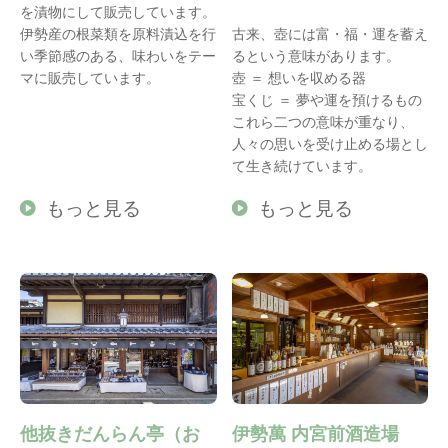
を漬物にして販売しています。
伊勢産の根菜類を原料漬込を行
古来、壺には富・福・運を蓄え
い季節感のある、味わいをテー
るという意味があります。
マに販売しています。
壺 ＝ 想いを収める器
宝くじ ＝ 夢や運を預けるもの
これら二つの意味が重なり、
人々の思いを受け止める場とし
て生き続けています。
もっと見る
もっと見る
他抜きだんらん亭（お
伊勢萬 内宮前酒造場