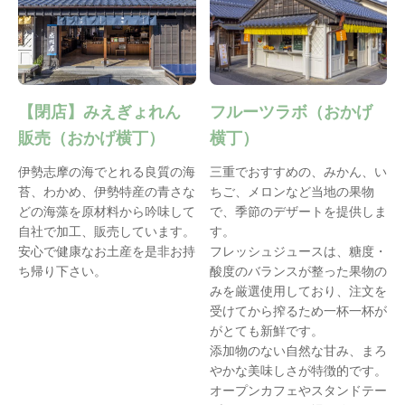
【閉店】みえぎょれん
フルーツラボ（おかげ
販売（おかげ横丁）
横丁）
伊勢志摩の海でとれる良質の海
三重でおすすめの、みかん、い
苔、わかめ、伊勢特産の青さな
ちご、メロンなど当地の果物
どの海藻を原材料から吟味して
で、季節のデザートを提供しま
自社で加工、販売しています。
す。
安心で健康なお土産を是非お持
フレッシュジュースは、糖度・
ち帰り下さい。
酸度のバランスが整った果物の
みを厳選使用しており、注文を
受けてから搾るため一杯一杯が
がとても新鮮です。
添加物のない自然な甘み、まろ
やかな美味しさが特徴的です。
オープンカフェやスタンドテー