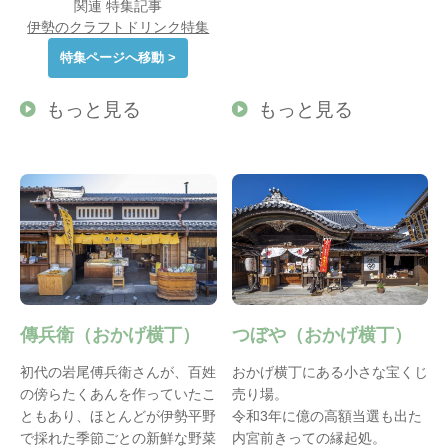
関連 特集記事
伊勢のクラフトドリンク特集
特集ページへ移動 >
もっと見る
もっと見る
傳兵衛（おかげ横丁）
つぼや（おかげ横丁）
初代の岩尾傅兵衛さんが、百姓
おかげ横丁にある小さな宝くじ
の傍らたくあんを作っていたこ
売り場。
ともあり、ほとんどが伊勢平野
令和3年に億の高額当選も出た
で採れた季節ごとの新鮮な野菜
内宮前きっての縁起処。