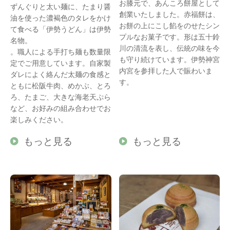
お膝元で、あんころ餅屋として
ずんぐりと太い麺に、たまり醤
創業いたしました。赤福餅は、
油を使った濃褐色のタレをかけ
お餅の上にこし餡をのせたシン
て食べる「伊勢うどん」は伊勢
プルなお菓子です。形は五十鈴
名物。
川の清流を表し、伝統の味を今
。職人による手打ち麺も数量限
も守り続けています。伊勢神宮
定でご用意しています。自家製
内宮を参拝した人で賑わいま
ダレによく絡んだ太麺の食感と
す。
ともに松阪牛肉、めかぶ、とろ
ろ、たまご、大きな海老天ぷら
など、お好みの組み合わせでお
楽しみください。
もっと見る
もっと見る