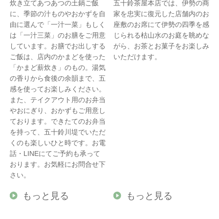
炊き立てあつあつの土鍋ご飯
五十鈴茶屋本店では、伊勢の商
に、季節の汁ものやおかずを自
家を忠実に復元した店舗内のお
由に選んで「一汁一菜」もしく
座敷のお席にて伊勢の四季を感
は「一汁三菜」のお膳をご用意
じられる枯山水のお庭を眺めな
しています。お膳でお出しする
がら、お茶とお菓子をお楽しみ
ご飯は、店内のかまどを使った
いただけます。
「かまど薪炊き」のもの。湯気
の香りから食後の余韻まで、五
感を使ってお楽しみください。
また、テイクアウト用のお弁当
やおにぎり、おかずもご用意し
ております。できたてのお弁当
を持って、五十鈴川堤でいただ
くのも楽しいひと時です。お電
話・LINEにてご予約も承って
おります。お気軽にお問合せ下
さい。
もっと見る
もっと見る