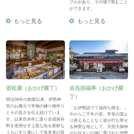
ブルがあり、その場で飲むこと
ができます。
もっと見る
もっと見る
若松屋（おかげ横丁）
吉兆招福亭（おかげ横
丁）
明治38年の創業以来、伊勢神
宮のお膝元で本物の練り物作り
「お伊勢詣でて福持ち帰る。」
とその旨さを伝え続けていま
今から二千年の昔、常世の国よ
す。以来百余年に渡り合成保存
り絶えることなく波が打ち寄せ
料を使用せず上質な魚を新鮮な
る神聖な地として、天照大御神
うちにすり身にして魚本来の旨
がお住まいの地に選ばれた伊勢