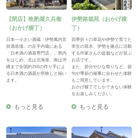
【閉店】晩酌屋久兵衛
伊勢路栽苑（おかげ横
（おかげ横丁）
丁）
日本一小さい酒蔵「伊勢萬内宮
四季折々の草花や伊勢で育てた
前酒造場」の左手内蔵にある
実生の苗木、伊勢を拠点に活動
「日本酒の酒器専門店」。県内
する作家さんの盆栽などが並ぶ
をはじめ、北は北海道、南は沖
お店です。
縄まで全国約250の作り手によ
また、節分やひな祭りなど、節
る日本酒の酒器が所狭しと揃い
句や季節の催事に合わせた体験
ます。
もご用意しています。
おかげ横丁でしかできない体験
をお楽しみください。
もっと見る
もっと見る