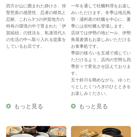
四方が山に囲まれた静けさ、俳
一年を通して牡蠣料理をお楽し
聖芭蕉の感受性、忍者の根気と
みいただけます。冬季は地元鳥
忍耐、これら3つの伊賀地方の
羽・浦村産の牡蠣を中心に、夏
特有の環境の中で育まれた「伊
季には岩牡蠣も登場します。
賀組紐」の技法を、私達現代人
店頭では伊勢の地ビール、伊勢
の生活の中へ取り入れる提案を
角屋麦酒もお楽しみいただける
しているお店です。
お食事処です。
季節の移ろいを五感で感じてい
ただけるよう、店内の空間も四
季折々で変化させ設えておりま
す。
五十鈴川を眺めながら、ゆった
りとしたくつろぎのひとときを
お楽しみください。
もっと見る
もっと見る