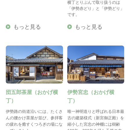
横丁とりぶんで取り扱うのは
「伊勢赤どり」と「伊勢どり」
です。
もっと見る
もっと見る
団五郎茶屋（おかげ横
伊勢宮忠（おかげ横
丁）
丁）
伊勢路の街道沿いには、たくさ
唯一神明造りと呼ばれる日本最
んの腰かけ茶屋が並び、参拝客
古の建築様式（新宮御正殿）を
の疲れを癒すくつろぎの場にな
縮小した宮忠の神棚には樹齢