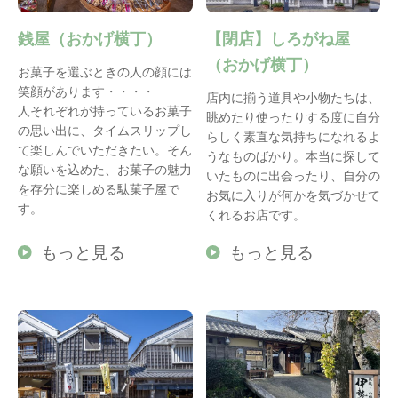
銭屋（おかげ横丁）
【閉店】しろがね屋
（おかげ横丁）
お菓子を選ぶときの人の顔には
笑顔があります・・・・
店内に揃う道具や小物たちは、
人それぞれが持っているお菓子
眺めたり使ったりする度に自分
の思い出に、タイムスリップし
らしく素直な気持ちになれるよ
て楽しんでいただきたい。そん
うなものばかり。本当に探して
な願いを込めた、お菓子の魅力
いたものに出会ったり、自分の
を存分に楽しめる駄菓子屋で
お気に入りが何かを気づかせて
す。
くれるお店です。
もっと見る
もっと見る