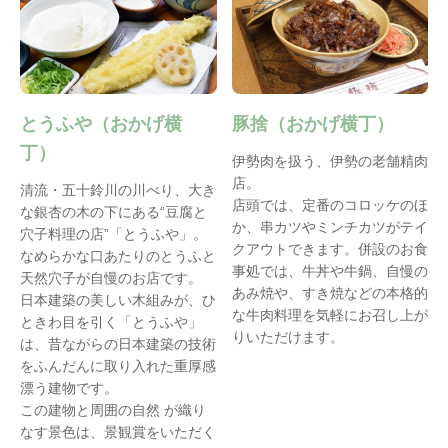
とうふや（おかげ横
豚捨（おかげ横丁）
丁）
伊勢肉を扱う、伊勢の老舗精肉
店。
清流・五十鈴川の川べり、大き
店頭では、定番のコロッケのほ
な銀杏の木の下にある“豆腐と
か、串カツやミンチカツがテイ
穴子料理の店”「とうふや」。
クアウトできます。併設のお食
なめらかな口あたりのとうふと
事処では、牛丼や牛鍋、自慢の
天然穴子が自慢のお店です。
あみ焼や、すき焼などの本格的
日本建築の美しい木組みが、ひ
な牛肉料理を気軽にお召し上が
ときわ目を引く「とうふや」
りいただけます。
は、昔ながらの日本建築の技術
をふんだんに取り入れた重厚感
漂う建物です。
この建物と周囲の自然 が織り
なす景色は、景観賞をいただく