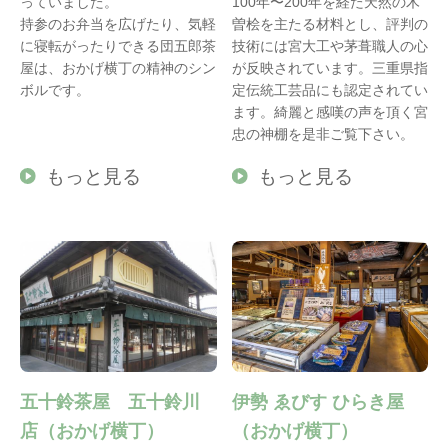
っていました。
100年〜200年を経た天然の木
持参のお弁当を広げたり、気軽
曽桧を主たる材料とし、評判の
に寝転がったりできる団五郎茶
技術には宮大工や茅葺職人の心
屋は、おかげ横丁の精神のシン
が反映されています。三重県指
ボルです。
定伝統工芸品にも認定されてい
ます。綺麗と感嘆の声を頂く宮
忠の神棚を是非ご覧下さい。
もっと見る
もっと見る
五十鈴茶屋 五十鈴川
伊勢 ゑびす ひらき屋
店（おかげ横丁）
（おかげ横丁）