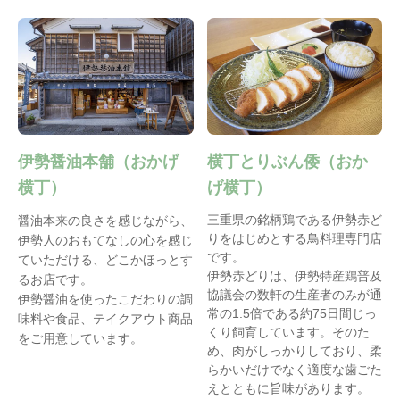
伊勢醤油本舗（おかげ
横丁とりぶん倭（おか
横丁）
げ横丁）
三重県の銘柄鶏である伊勢赤ど
醤油本来の良さを感じながら、
りをはじめとする鳥料理専門店
伊勢人のおもてなしの心を感じ
です。
ていただける、どこかほっとす
伊勢赤どりは、伊勢特産鶏普及
るお店です。
協議会の数軒の生産者のみが通
伊勢醤油を使ったこだわりの調
常の1.5倍である約75日間じっ
味料や食品、テイクアウト商品
くり飼育しています。そのた
をご用意しています。
め、肉がしっかりしており、柔
らかいだけでなく適度な歯ごた
えとともに旨味があります。