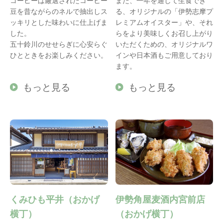
コーヒーは厳選されたコーヒー
また、一年を通して生食でき
豆を昔ながらのネルで抽出しス
る、オリジナルの「伊勢志摩プ
ッキリとした味わいに仕上げま
レミアムオイスター」や、それ
した。
らをより美味しくお召し上がり
五十鈴川のせせらぎに心安らぐ
いただくための、オリジナルワ
ひとときをお楽しみください。
インや日本酒もご用意しており
ます。
もっと見る
もっと見る
くみひも平井（おかげ
伊勢角屋麦酒内宮前店
横丁）
（おかげ横丁）