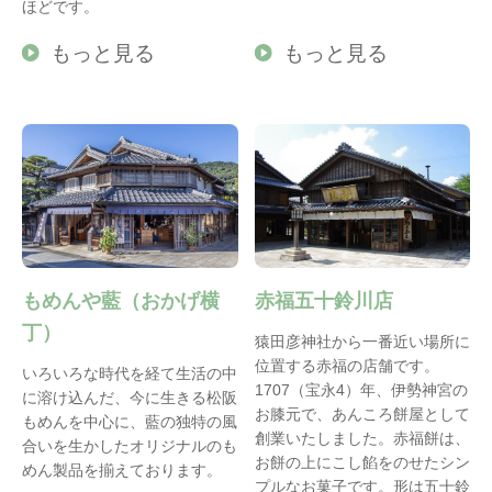
ほどです。
もっと見る
もっと見る
もめんや藍（おかげ横
赤福五十鈴川店
丁）
猿田彦神社から一番近い場所に
位置する赤福の店舗です。
いろいろな時代を経て生活の中
1707（宝永4）年、伊勢神宮の
に溶け込んだ、今に生きる松阪
お膝元で、あんころ餅屋として
もめんを中心に、藍の独特の風
創業いたしました。赤福餅は、
合いを生かしたオリジナルのも
お餅の上にこし餡をのせたシン
めん製品を揃えております。
プルなお菓子です。形は五十鈴