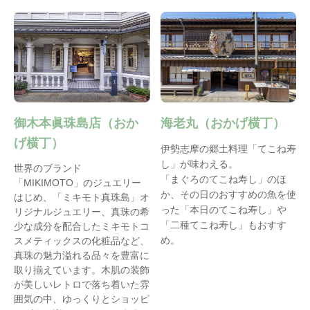
御木本眞珠島店（おか
海老丸（おかげ横丁）
げ横丁）
伊勢志摩の郷土料理「てこね寿
し」が味わえる。
世界のブランド
「まぐろのてこね寿し」のほ
「MIKIMOTO」のジュエリー
か、その日のおすすめの魚を使
はじめ、「ミキモト真珠島」オ
った「本日のてこね寿し」や
リジナルジュエリー、真珠の希
「二種てこね寿し」もおすす
少な成分を配合したミキモトコ
め。
スメティックスの化粧品など、
真珠の魅力溢れる品々を豊富に
取り揃えています。木肌の装飾
が美しいレトロで落ち着いた雰
囲気の中、ゆっくりとショッピ