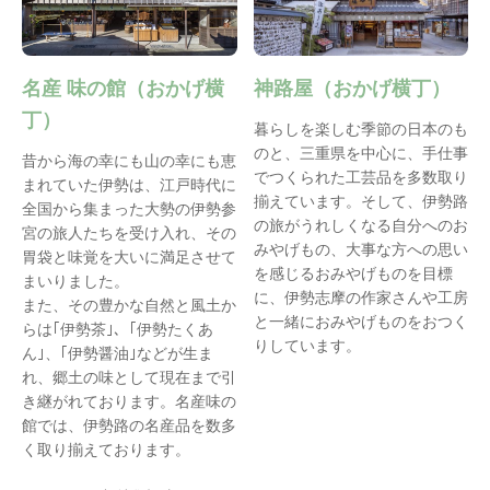
名産 味の館（おかげ横
神路屋（おかげ横丁）
丁）
暮らしを楽しむ季節の日本のも
のと、三重県を中心に、手仕事
昔から海の幸にも山の幸にも恵
でつくられた工芸品を多数取り
まれていた伊勢は、江戸時代に
揃えています。そして、伊勢路
全国から集まった大勢の伊勢参
の旅がうれしくなる自分へのお
宮の旅人たちを受け入れ、その
みやげもの、大事な方への思い
胃袋と味覚を大いに満足させて
を感じるおみやげものを目標
まいりました。
に、伊勢志摩の作家さんや工房
また、その豊かな自然と風土か
と一緒におみやげものをおつく
らは｢伊勢茶｣、｢伊勢たくあ
りしています。
ん｣、｢伊勢醤油｣などが生ま
れ、郷土の味として現在まで引
き継がれております。名産味の
館では、伊勢路の名産品を数多
く取り揃えております。