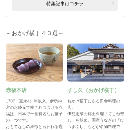
特集記事はコチラ
～おかげ横丁４３選～
赤福本店
すし久（おかげ横丁）
1707（宝永4）年以来、伊勢神
おかげ横丁にある田舎料理の
宮のお膝元で愛されつづける赤
店。
福は、日本で一番有名なお菓子
伊勢志摩の郷土料理「てこね寿
の一つです。
し」を始め、国産うなぎの「ひ
おもてなしの象徴と言われる竈
つまぶし」などが名物料理で