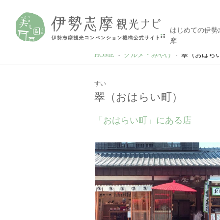
はじめての伊勢
摩
HOME
グルメ・みやげ
翠（おはら
すい
翠（おはらい町）
「おはらい町」にある店