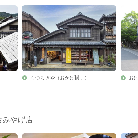
くつろぎや（おかげ横丁）
お
おみやげ店