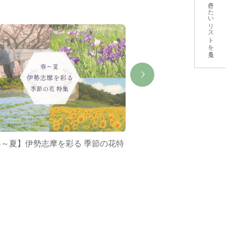
行きたいリストを見る
春～夏】伊勢志摩を彩る 季節の花特
ミジュマルバス&ポケ
集