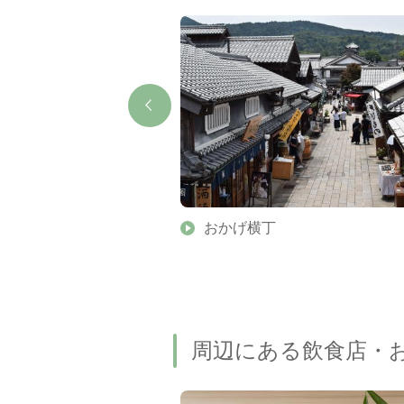
伊勢神宮 内宮摂社）
おかげ横丁
周辺にある飲食店・