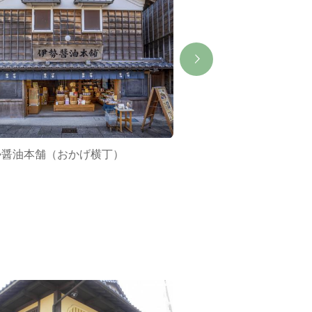
勢醤油本舗（おかげ横丁）
カクダパールズ（お