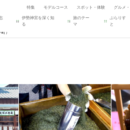
特集
モデルコース
スポット・体験
グルメ・
志
伊勢神宮を深く知
旅のテー
ぶらりす
る
マ
と
い町）