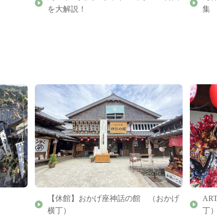
を大解説！
集
【休館】おかげ座神話の館 （おかげ
AR
横丁）
丁