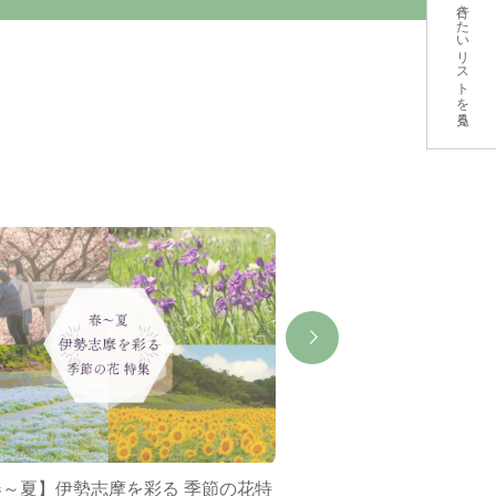
行きたいリストを見る
春～夏】伊勢志摩を彩る 季節の花特
ミジュマルバス&ポケ