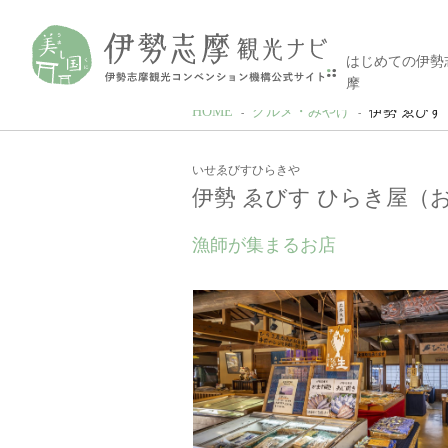
はじめての伊勢
摩
HOME
グルメ・みやげ
伊勢 ゑびす
いせゑびすひらきや
伊勢 ゑびす ひらき屋（
漁師が集まるお店