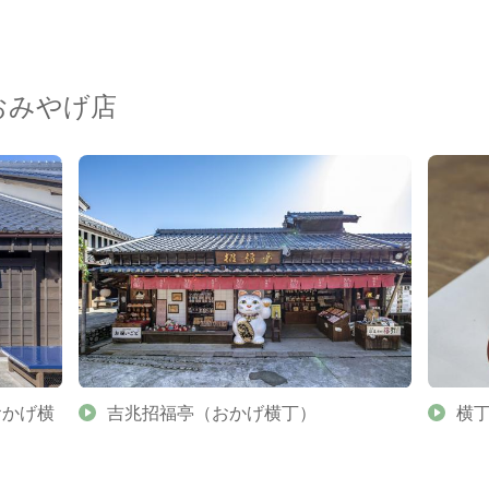
おみやげ店
おかげ横
吉兆招福亭（おかげ横丁）
横