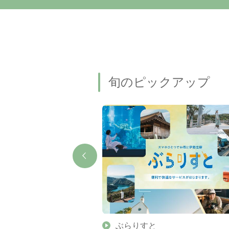
旬のピックアップ
】伊勢志摩の美しい滝 7
ぶらりすと