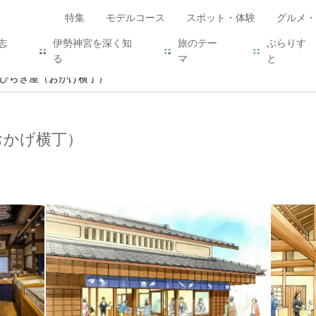
特集
モデルコース
スポット・体験
グルメ・
志
伊勢神宮を深く知
旅のテー
ぶらりす
る
マ
と
 ひらき屋（おかげ横丁）
おかげ横丁）