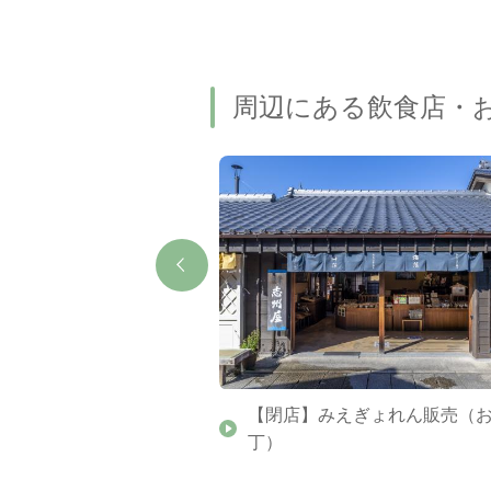
周辺にある飲食店・
（おはらい町）
【閉店】みえぎょれん販売（
丁）