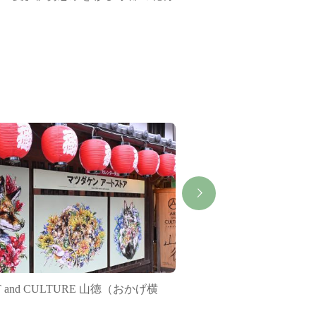
集
T and CULTURE 山徳（おかげ横
ISEKADO×おかげ横丁Be
）