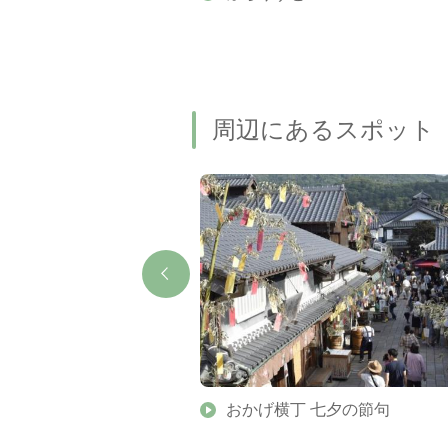
名瀑もご紹介します
周辺にあるスポット
伊勢神宮 内宮末社）
おかげ横丁 七夕の節句