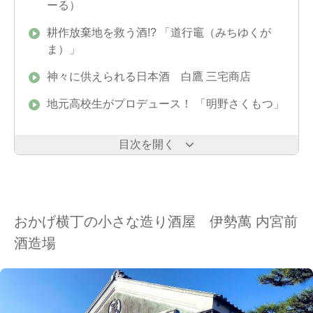
ーる）
耕作放棄地を救う酒!? 「道行竈（みちゆくが
ま）」
神々に供えられる日本酒 白鷹 三宅商店
地元高校生がプロデュース！ 「明野さくもつ」
目次を開く
おかげ横丁の小さな造り酒屋 伊勢萬 内宮前
酒造場