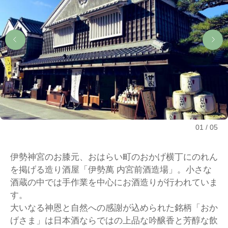
01
05
伊勢神宮のお膝元、おはらい町のおかげ横丁にのれん
を掲げる造り酒屋「伊勢萬 内宮前酒造場」。小さな
酒蔵の中では手作業を中心にお酒造りが行われていま
す。
大いなる神恩と自然への感謝が込められた銘柄「おか
げさま」は日本酒ならではの上品な吟醸香と芳醇な飲