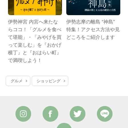
ト
伊勢神宮 内宮へ来たな
伊勢志摩の離島 “神島”
日
らココ！「グルメを食べ
特集！アクセス方法や見
ー
て堪能」・「みやげを買
どころをご紹介します
約
って楽しむ」を『おかげ
横丁』と『おはらい町』
で満喫しよう！
グルメ
ショッピング